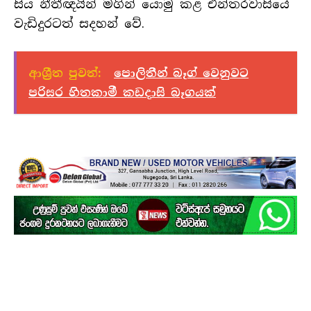
සිය නීතීඥයින් මගින් යොමු කළ එන්තරවාසියේ
වැඩිදුරටත් සදහන් වේ.
ආශ්‍රීත පුවත්:
පොලිතීන් බෑග් වෙනුවට
පරිසර හිතකාමී කඩදාසි බෑගයක්