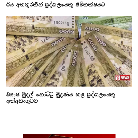
රිය අනතුරකින් පුද්ගලයෙකු ජීවිතක්ෂයට
ව්‍යාජ මුදල් නෝට්ටු මුද්‍රණය කළ පුද්ගලයෙකු
අත්අඩංගුවට