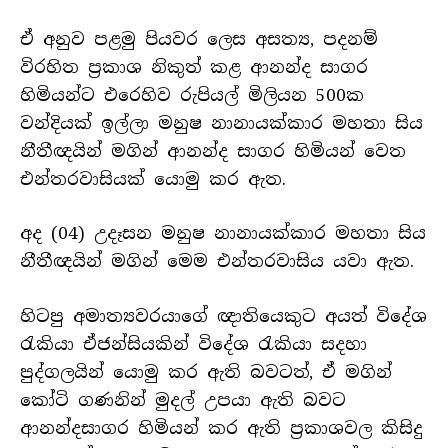
ඒ අනුව පළමු පියවර ලෙස අසත්‍ය, පදනම්
විරහිත ප්‍රකාශ නිකුත් කළ ආනන්ද සාගර
හිමියන්ට එරෙහිව රුපියල් මිලියන 500ක
වන්දියක් ඉල්ලා මනුෂ නානායක්කාර මහතා සිය
නීතීඥයින් මගින් ආනන්ද සාගර හිමියන් වෙත
එන්තරවාසියක් යොමු කර ඇත.
අද (04) උදෑසන මනුෂ නානායක්කාර මහතා සිය
නීතීඥයින් මගින් මෙම එන්තරවාසිය යවා ඇත.
හිටපු අමාත්‍යවරයාගේ ඥාතියෙකුට අයත් විදේශ
රැකියා ඒජන්සියකින් විදේශ රැකියා සදහා
පුද්ගලයින් යොමු කර ඇති බවටත්, ඒ මගින්
කෝටි ගණනින් මුදල් උපයා ඇති බවට
ආනන්දසාගර හිමියන් කර ඇති ප්‍රකාශවල කිසිදු