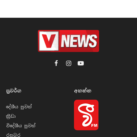
Facebook
Instagram
YouTube
ප්‍රවර්​ග
අහන්​න
දේශීය පුව​ත්
ක්‍රී​ඩා
විදේශීය පුව​ත්
රසබ​ර