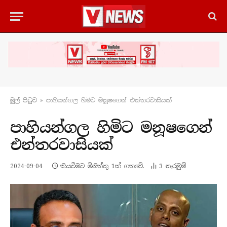
මුල් පිටු​ව
»
පාහියන්ගල හිමිට මනූෂගෙන් එන්තරවාසියක්
පාහියන්ගල හිමිට මනූෂගෙන්
එන්තරවාසියක්
2024-09-04
කියවීමට මිනිත්තු 1ක් ගතවේ.
3
නැරඹු​ම්