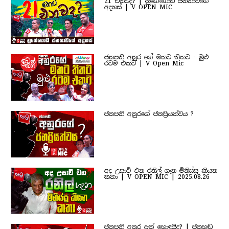
21 එනවද? | නුගේගොඩ ජනතාවගේ
අදහස් | V OPEN MIC
ජනපති අනුර ගේ මතට තිතට - මුළු
රටම එකට | V Open Mic
ජනපති අනුරගේ ජනප්‍රියත්වය ?
අද උසාවි එන රනිල් ගැන මිනිස්සු කියන
කතා | V OPEN MIC | 2025.08.26
ජනපති අනුර දැන් හොඳයිද? | ජනහඬ