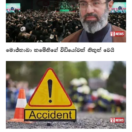
මොජ්තාබා කමේනිගේ විඩියෝවක් නිකුත් වෙයි