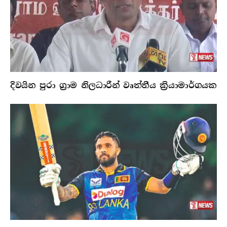
දිවයින පුරා ග්‍රාම නිලධාරීන් වෘත්තීය ක්‍රියාමාර්ගයක