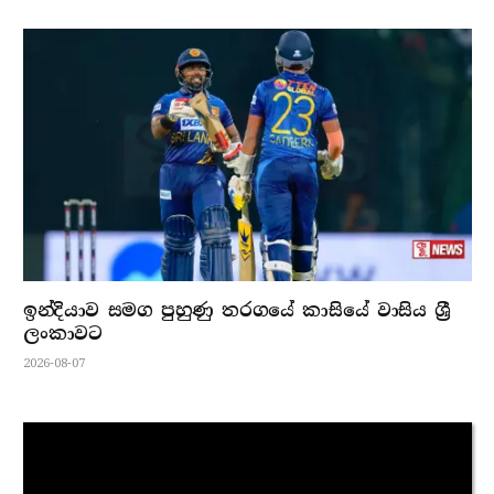
ඉන්දියාව සමග පුහුණු තරගයේ කාසියේ වාසිය ශ්‍රී
ලංකාවට
2026-08-07