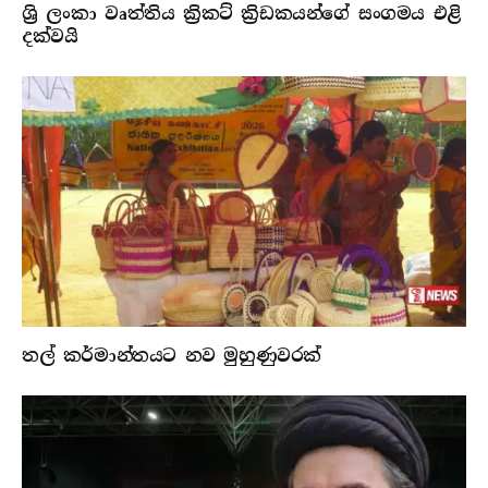
ශ්‍රි ලංකා වෘත්තිය ක්‍රිකට් ක්‍රිඩකයන්ගේ සංගමය එළි
දක්වයි
තල් කර්මාන්තයට නව මුහුණුවරක්