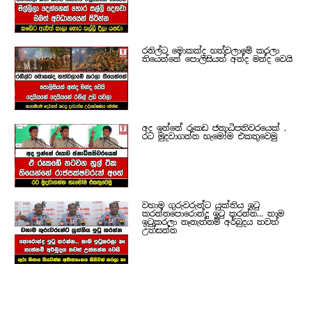
රනිල්ට මොකක්ද හත්වලාමේ කරලා
තියෙන්නේ පොලිසියත් අන්ද මන්ද වෙයි
අද ඉන්නේ රූකඩ ජනාධිපතිවරයෙක් ,
රට මුදවාගන්න හැමෝම එකතුවෙමු
වහාම ගුරුවරුන්ට යුක්තිය ඉටු
කරන්නපොරොන්දු ඉටු කරන්න... තාම
ඉටුකරලා නෑනැත්නම් අර්බුදය තවත්
උත්සන්න