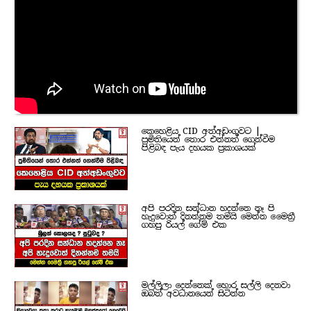
කෙහෙළිය CID අත්අඩංගුවට |
ප්‍රමිතියෙන් තොර එන්නත් ගෙන්වීම
පිළිබඳ පැය දහයක ප්‍රකාශයක්
අපි පරදින සන්ධාන හදන්නෙ නෑ පි
හැදුවොත් දිනන්නම තමයි මෙන්න මෛත්‍රී
ගහපු රියල් ගේම් එක
මල්ලිලා දෙන්නෙක් හොර සල්ලි දෙනවා
ඔබත් අවධානයෙන් සිටින්න