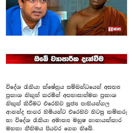
විදේශ රැකියා ක්ෂේත්‍රය සම්බන්ධයෙන් අසත්‍ය
ප්‍රකාශ නිකුත් කරමින් අපහාසාත්මක ප්‍රකාශ
නිකුත් කිරීමට එරෙහිව පූජ්‍ය පාහියන්ගල
ආනන්ද සාගර හිමියන්ට එරෙහිව හිටපු කම්කරු
හා විදේශ රැකියා අමාත්‍ය මනුෂ නානායක්කාර
මහතා නීතිමය පියවර ගෙන තිබේ.