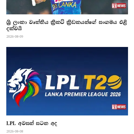
ශ්‍රි ලංකා වෘත්තිය ක්‍රිකට් ක්‍රිඩකයන්ගේ සංගමය එළි
දක්වයි
2026-08-09
LPL අවසන් සටන අද
2026-08-08