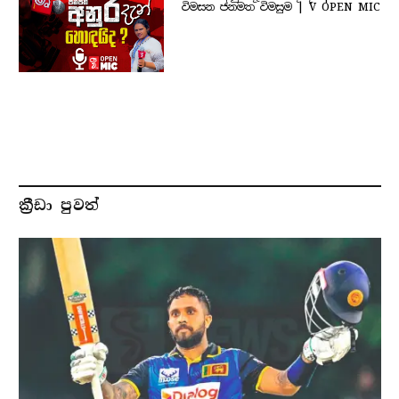
විමසන ජනමත විමසුම | V OPEN MIC
ක්‍රීඩා පුවත්