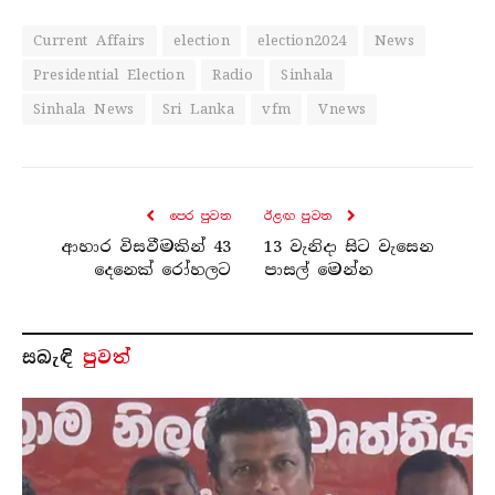
Current Affairs
election
election2024
News
Presidential Election
Radio
Sinhala
Sinhala News
Sri Lanka
vfm
Vnews
පෙර පුව​ත
ඊළඟ පුව​ත
ආහාර විසවීමකින් 43
13 වැනිදා සිට වැසෙන
දෙනෙක් රෝහලට
පාසල් මෙන්න
සබැ​ඳි
පුවත්