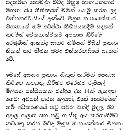
පදනමක් නොමැති බවද මනුෂ නානායක්කාර
මහතා සිය නීතිඥයින් මගින් යොමු කරන ලද
එන්නතරවාසියේ දැක්වේ. මනුෂ නානායක්කාර
මහතාගේ නම අවස්ථා කිහිපයකදීම සදහන්
කරමින් චේතනාන්විතව අපහාස කිරීමේ
අරමුණින් ආනන්ද සාගර හිමියන් විසින් ප්‍රකාශ
නිකුත් කර ති්බන බවද එන්තරවාසියේ සදහන්
වේ.
මෙසේ අසත්‍ය ප්‍රකාශ නිකුත් කරමින් අපහාස
කිරීමට කටයුතු කිරීමට එරෙහිව රුපියල්
මිලියන පන්සියකක වන්දිය දින 14ක් ඇතුළත
ගෙවා අවසන් කරන ලෙසත්, එසේ නොවන්නේ
නම් අධිකරණයේ නඩු පවරා වන්දි මුදල, ඊට
අදාල ආලාභ සහ නඩු ගාස්තු අය කරගැනීමට
කටයතු කරන බවද මනුෂ නානායක්කාර මහතා