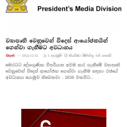
ව්‍යාපෘති වෙනුවෙන් විදෙස් ආයෝජකයින්
ගෙන්වා ගැනීමට අවධානය
එසැණ
2022-12-21
1
නැරඹු​ම්
කියවීමට මිනිත්තු 1ක් ගතවේ.
මෙරටට දේශගුණික විපර්යාස අවම කර ගැනීමේ ව්‍යාපෘති
වෙනුවෙන් විදෙස් ආයෝජන ගෙන්වා ගැනීම සඳහා රජයේ
අවධානය යොමුව තිබෙනවා . 2050 වනවිට…