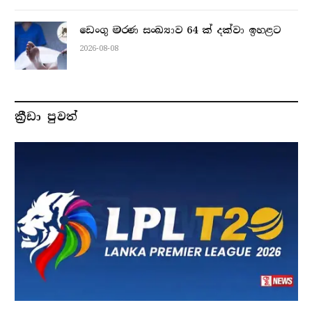
ඩෙංගු මරණ සංඛ්‍යාව 64 ක් දක්වා ඉහළට
2026-08-08
ක්‍රීඩා පුවත්