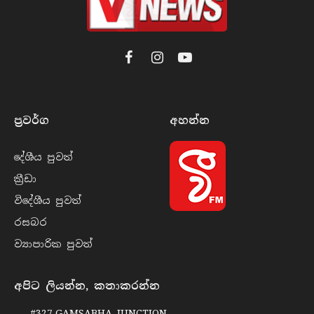
Facebook
Instagram
YouTube
ප්‍රවර්​ග
අහන්​න
දේශීය පුව​ත්
ක්‍රී​ඩා
විදේශීය පුව​ත්
රසබ​ර
ව්‍යාපාරික පුව​ත්
අපිට ලියන්න, කතාකරන්න
#327,GAMSABHA JUNCTION,