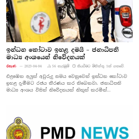
ඉන්ධන කෝටාව ඉහළ දමයි – ජනාධිපති
මාධ්‍ය අංශයෙන් නිවේදනයක්
එසැණ
2023-04-04
56
නැරඹු​ම්
කියවීමට මිනිත්තු 1ක් ගතවේ.
එළඹෙන අලුත් අවුරුදු සමය වෙනුවෙන් ඉන්ධන කෝටාව
ඉහළ දැමීමට රජය තීරණය කර තිබෙනවා. ජනාධිපති
මාධ්‍ය අංශය විසින් නිවේදනයක් නිකුත් කරමින්…