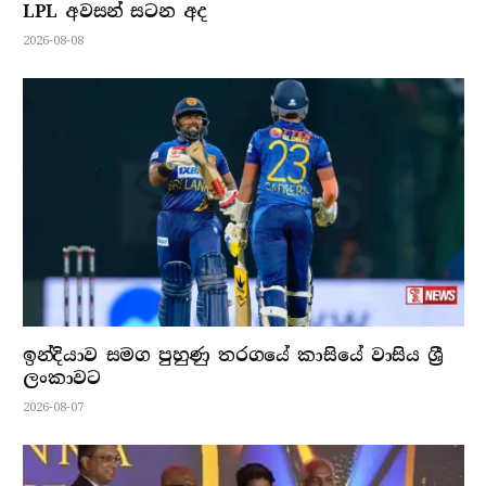
LPL අවසන් සටන අද
2026-08-08
ඉන්දියාව සමග පුහුණු තරගයේ කාසියේ වාසිය ශ්‍රී
ලංකාවට
2026-08-07