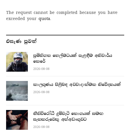
The request cannot be completed because you have
exceeded your
quota
.
එසැණ පුව​ත්
ප්‍රමිතිගත හෙල්මටයක් පැළඳීම අනිවාර්ය
කෙරේ
2026-08-08
කාලගුණය පිළිබඳ අවවාදාත්මක නිවේදනයක්
2026-08-08
නීතිවිරෝධී දුම්වැටි තොගයක් සමඟ
සැකකරුවෙකු අත්අඩංගුවට
2026-08-08