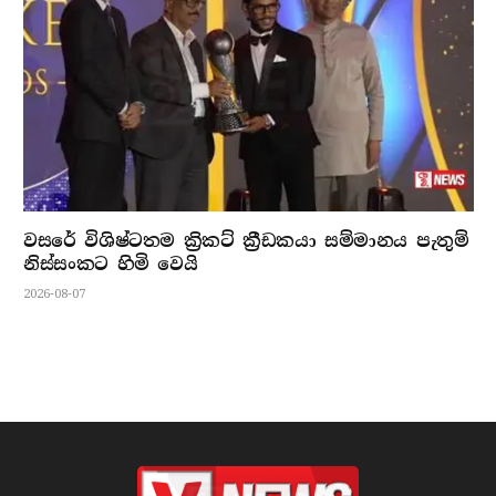
වසරේ විශිෂ්ටතම ක්‍රිකට් ක්‍රීඩකයා සම්මානය පැතුම්
නිස්සංකට හිමි වෙයි
2026-08-07