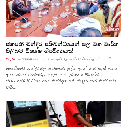
ජනපති මන්දිර සම්බන්ධයෙන් පල වන වාර්තා
පිලිබව විශේෂ නිවේදනයක්
එසැණ
2026-07-26
3
නැරඹු​ම්
කියවීමට මිනිත්තු 1ක් ගතවේ.
ජනාධිපති මන්දිරවල පිටස්තර පුද්ගලයන් නවාතැන් ගෙන
ඇති බවට මාධ්‍යවල පළව ඇති පුවත සම්බන්ධව
ජනාධිපති මාධ්‍යඅංශය නිවේදනයක් නිකුත් කර තිබෙනවා.
එහි…