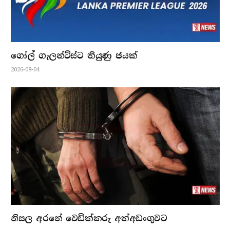
ගෝල් ගැලන්ට්ස්ට තියුණු ජයක්
2026-08-04
නිසල අරනේ වෙඩික්කරු අත්අඩංගුවට