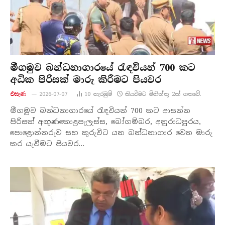
මීගමුව බන්ධනාගාරයේ රැඳවියන් 700 කට
අධික පිරිසක් මාරු කිරීමට පියවර
එසැණ
2026-07-07
10
නැරඹු​ම්
කියවීමට මිනිත්තු 2ක් ගතවේ.
මීගමුව බන්ධනාගාරයේ රැඳවියන් 700 කට ආසන්න
පිරිසක් අඟුණකොළපැලැස්ස, බෝගම්බර, අනුරාධපුරය,
පොළොන්නරුව සහ කුරුවිට යන බන්ධනාගාර වෙත මාරු
කර යැවීමට පියවර…