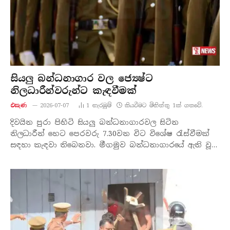
සියලු බන්ධනාගාර වල ජ්‍යෙෂ්ට
නිලධාරීන්වරුන්ට කැඳවීමක්
එසැණ
2026-07-07
1
නැරඹු​ම්
කියවීමට මිනිත්තු 1ක් ගතවේ.
දිවයින පුරා පිහිටි සියලු බන්ධනාගාරවල සිටින
නිලධාරීන් හෙට පෙරවරු 7.30වන විට විශේෂ රැස්වීමක්
සඳහා කැඳවා තිබෙනවා. මීගමුව බන්ධනාගාරයේ ඇති වූ…