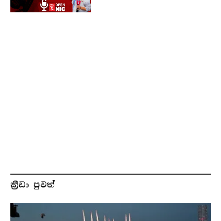
ක්‍රීඩා පුවත්