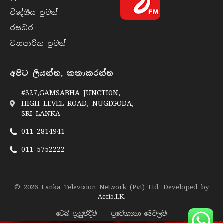
විදේශීය පුව​ත්
රසබ​ර
ව්‍යාපාරික පුව​ත්
අපිට ලියන්න, කතාකරන්න
#327,GAMSABHA JUNCTION,
HIGH LEVEL ROAD, NUGEGODA,
SRI LANKA
011 2814941
011 5752222
© 2026 Lanka Television Network (Pvt) Ltd. Developed by
Accio.LK
.
වෙබ් දැනුම්දීම්
ප්‍රවේශ්‍යතා මෙවලම්