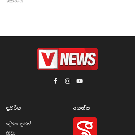
2026-08-03
Facebook
Instagram
YouTube
ප්‍රවර්​ග
අහන්​න
දේශීය පුව​ත්
ක්‍රී​ඩා