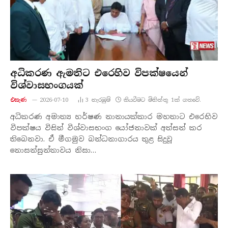
අධිකරණ ඇමතිට එරෙහිව විපක්ෂයෙන්
විශ්වාසභංගයක්
එසැණ
2026-07-10
3
නැරඹු​ම්
කියවීමට මිනිත්තු 1ක් ගතවේ.
අධිකරණ අමාත්‍ය හර්ෂණ නානායක්කාර මහතාට එරෙහිව
විපක්ෂය විසින් විශ්වාසභංග යෝජනාවක් අත්සන් කර
තිබෙනවා. ඒ මීගමුව බන්ධනාගාරය තුළ සිදුවූ
නොසන්සුන්තාවය නිසා…