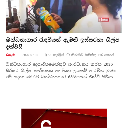
බන්ධනාගාර රැඳවියන් ඇමති ඉස්සරහා ශිල්ප
දක්වයි
එසැණ
2025-07-15
55
නැරඹු​ම්
කියවීමට මිනිත්තු 1ක් ගතවේ.
බන්ධනාගාර දෙපාර්තමේන්තුව සංවිධානය කරන 2025
සිරසර ශිල්ප ප්‍රදර්ශනය අද දියත උයනේදී ආරම්භ වුණා.
මේ සදහා මෙරට බන්ධනාගාර කිහිපයක් එක්වී සිටියා…