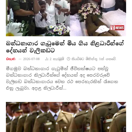
බන්ධනාගාර ගැටුමෙන් මිය ගිය නිළධාරීන්ගේ
දේහයන් වැලිකඩට
එසැණ
2026-07-08
2
නැරඹු​ම්
කියවීමට මිනිත්තු 1ක් ගතවේ.
මීගමුව බන්ධනාගාර ගැටුමින් ජීවිතක්ෂයට පත්වූ
බන්ධනාගාර නිලධාරීන්ගේ දේහයන් අද පෙරවරුවේ
වැලිකඩ බන්ධනාගාරය වෙත රථ පෙරහැරකින් රැගෙන
එනු ලැබුවා. අදාළ නිලධාරීන්…