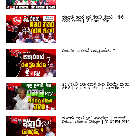
ජනපති අනුර ගේ මතට තිතට - මුළු
රටම එකට | V Open Mic
ජනපති අනුරගේ ජනප්‍රියත්වය ?
අද උසාවි එන රනිල් ගැන මිනිස්සු කියන
කතා | V OPEN MIC | 2025.08.26
ජනපති අනුර දැන් හොඳයිද? | ජනහඬ
විමසන ජනමත විමසුම | V OPEN MIC