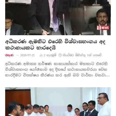
අධිකරණ ඇමතිට එරෙහි විශ්වාසභංගය අද
කථානායකට භාරදෙයි
එසැණ
2026-07-21
2
නැරඹු​ම්
කියවීමට මිනිත්තු 1ක් ගතවේ.
අධිකරණ අමාත්‍ය හර්ෂණ නානායක්කාර මහතාට එරෙහි
විශ්වාසභංග යෝජනාව අද දිනයේ කථානායකවරයා වෙත
භාරදීමට විපක්ෂය තීරණය කර ඇති බව වාර්තා වනවා.…