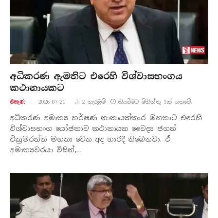
අධිකරණ ඇමතිට එරෙහි විශ්වාසභංගය
කථානායකට
එසැණ
2026-07-21
2
නැරඹු​ම්
කියවීමට මිනිත්තු 1ක් ගතවේ.
අධිකරණ අමාත්‍ය හර්ෂණ නානායක්කාර මහතාට එරෙහි
විශ්වාසභංග යෝජනාව කථානායක වෛද්‍ය ජගත්
වික්‍රමරත්න මහතා වෙත අද භාරදී තිබෙනවා. ඒ
අමාත්‍යවරයා විසින්,…