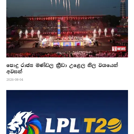
පොදු රාජ්‍ය මණ්ඩල ක්‍රීඩා උළෙල නිල වශයෙන්
අවසන්
2026-08-04