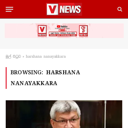
මුල් පිටු​ව
»
harshana nanayakkara
BROWSING:
HARSHANA
NANAYAKKARA