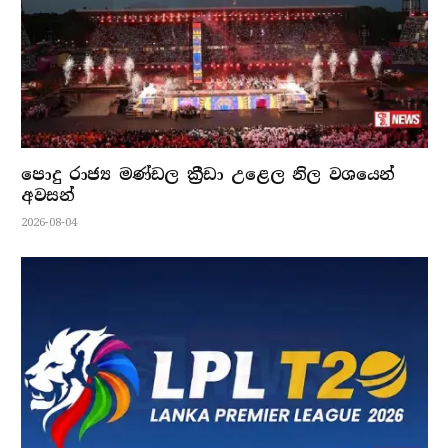
පොදු රාජ්‍ය මණ්ඩල ක්‍රීඩා උළෙල නිල වශයෙන්
අවසන්
2026-08-04