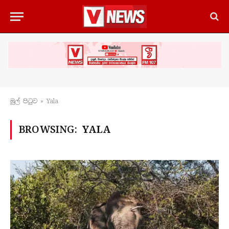
මුල් පිටු​ව
»
Yala
BROWSING:
YALA