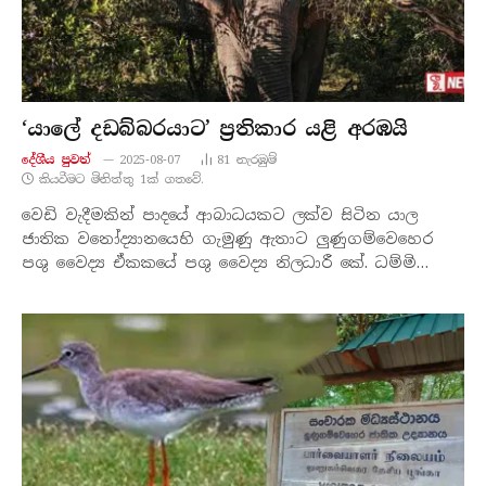
‘යාලේ දඩබ්බරයාට’ ප්‍රතිකාර යළි අරඹයි
දේශීය පුව​ත්
2025-08-07
81
නැරඹු​ම්
කියවීමට මිනිත්තු 1ක් ගතවේ.
වෙඩි වැදීමකින් පාදයේ ආබාධයකට ලක්ව සිටින යාල
ජාතික වනෝද්‍යානයෙහි ගැමුණු ඇතාට ලුණුගම්වෙහෙර
පශු වෛද්‍ය ඒකකයේ පශු වෛද්‍ය නිලධාරී කේ. ධම්මි…