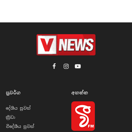
Facebook
Instagram
YouTube
ප්‍රවර්​ග
අහන්​න
දේශීය පුව​ත්
ක්‍රී​ඩා
විදේශීය පුව​ත්