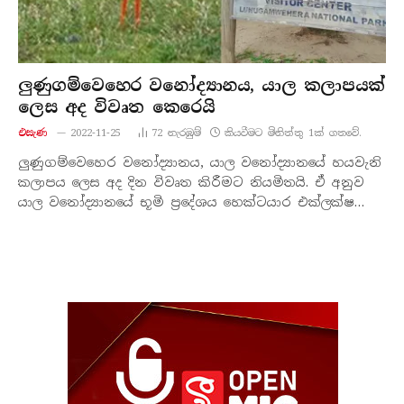
ලුණුගම්වෙහෙර වනෝද්‍යානය, යාල කලාපයක්
ලෙස අද විවෘත කෙරෙයි
එසැණ
2022-11-25
72
නැරඹු​ම්
කියවීමට මිනිත්තු 1ක් ගතවේ.
ලුණුගම්වෙහෙර වනෝද්‍යානය, යාල වනෝද්‍යානයේ හයවැනි
කලාපය ලෙස අද දින විවෘත කිරීමට නියමිතයි. ඒ අනුව
යාල වනෝද්‍යානයේ භූමි ප්‍රදේශය හෙක්ටයාර එක්ලක්ෂ…