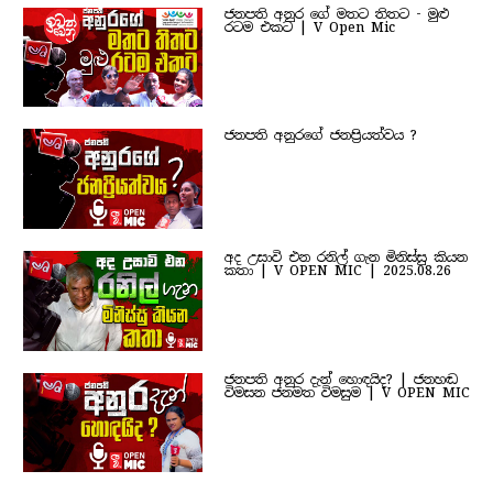
ජනපති අනුර ගේ මතට තිතට - මුළු
රටම එකට | V Open Mic
ජනපති අනුරගේ ජනප්‍රියත්වය ?
අද උසාවි එන රනිල් ගැන මිනිස්සු කියන
කතා | V OPEN MIC | 2025.08.26
ජනපති අනුර දැන් හොඳයිද? | ජනහඬ
විමසන ජනමත විමසුම | V OPEN MIC