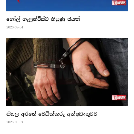
ගෝල් ගැලන්ට්ස්ට තියුණු ජයක්
2026-08-04
නිසල අරනේ වෙඩික්කරු අත්අඩංගුවට
2026-08-03