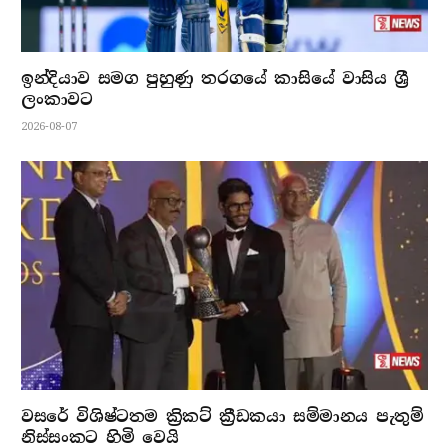
ඉන්දියාව සමග පුහුණු තරගයේ කාසියේ වාසිය ශ්‍රී
ලංකාවට
2026-08-07
වසරේ විශිෂ්ටතම ක්‍රිකට් ක්‍රීඩකයා සම්මානය පැතුම්
නිස්සංකට හිමි වෙයි