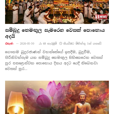
සම්බුදු තෙමඟුල සැමරෙන වෙසක් පොහොය
අදයි
එසැණ
2026-05-30
48
නැරඹු​ම්
කියවීමට මිනිත්තු 1ක් ගතවේ.
ගෞතම බුදුරජාණන් වහන්සේගේ ඉපදීම, බුදුවීම,
පිරිනිවන්පෑම යන සම්බුදු තෙමඟුල සිහිකෙරෙන වෙසක්
පුර පසළොස්වක පොහොය දිනය අදට යෙදී තිබෙනවා
වෙසක් පුර…