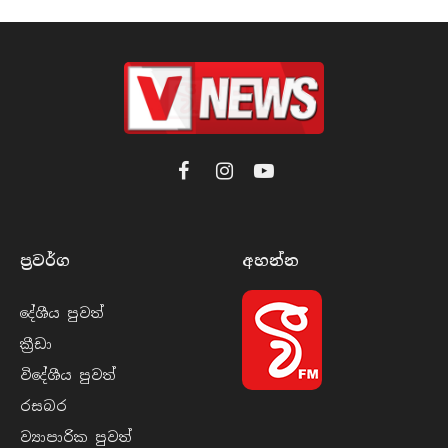
Facebook
Instagram
YouTube
ප්‍රවර්​ග
අහන්​න
දේශීය පුව​ත්
ක්‍රී​ඩා
විදේශීය පුව​ත්
රසබ​ර
ව්‍යාපාරික පුව​ත්