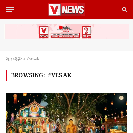
මුල් පිටු​ව
»
#vesak
BROWSING:
#VESAK