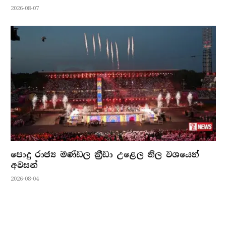
2026-08-07
පොදු රාජ්‍ය මණ්ඩල ක්‍රීඩා උළෙල නිල වශයෙන්
අවසන්
2026-08-04