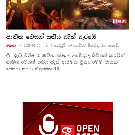
ජාතික වෙසක් සතිය අදින් ඇරඹේ
එසැණ
2025-05-10
0
නැරඹු​ම්
කියවීමට මිනිත්තු 2ක් ගතවේ.
ශ්‍රී බුද්ධ වර්ෂ 2569වන සම්බුදු තෙමගුල සිහිපත් කරමින්
ජාතික වෙසක් සතිය අදින් ආරම්භ වුනා. මෙම ජාතික
වෙසක් සතිය එළඹෙන 16…