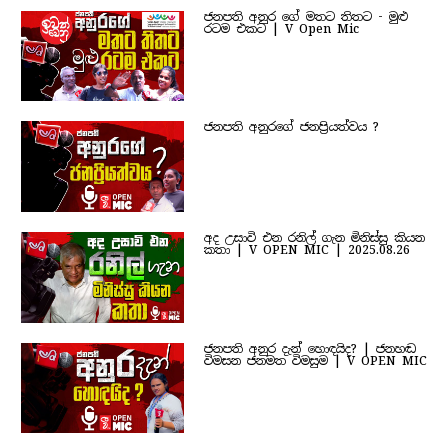
ජනපති අනුර ගේ මතට තිතට - මුළු
රටම එකට | V Open Mic
ජනපති අනුරගේ ජනප්‍රියත්වය ?
අද උසාවි එන රනිල් ගැන මිනිස්සු කියන
කතා | V OPEN MIC | 2025.08.26
ජනපති අනුර දැන් හොඳයිද? | ජනහඬ
විමසන ජනමත විමසුම | V OPEN MIC