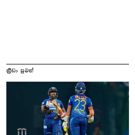
ක්‍රීඩා පුවත්