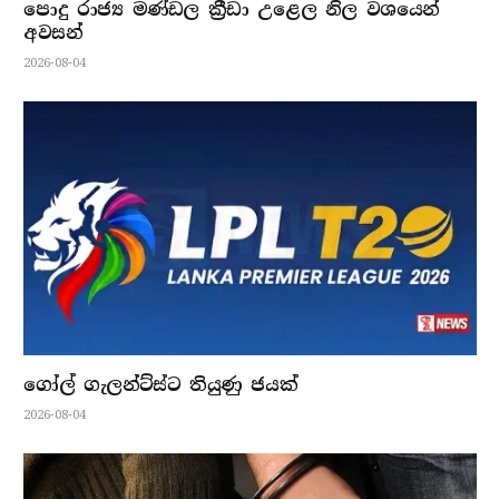
පොදු රාජ්‍ය මණ්ඩල ක්‍රීඩා උළෙල නිල වශයෙන්
අවසන්
2026-08-04
ගෝල් ගැලන්ට්ස්ට තියුණු ජයක්
2026-08-04