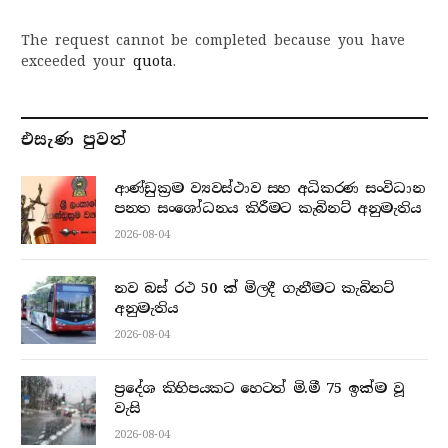
The request cannot be completed because you have
exceeded your
quota
.
එසැණ පුව​ත්
ආණ්ඩුක්‍රම ව්‍යවස්ථාව සහ අධිකරණ සංවිධාන
පනත සංශෝධනය කිරීමට කැබිනට් අනුමැතිය
2026-08-04
නව බස් රථ 50 ක් මිලදී ගැනීමට කැබිනට්
අනුමැතිය
2026-08-04
ප්‍රදේශ කිහිපයකට හෙටත් මි.මී 75 ඉක්ම වූ
වැසි
2026-08-04