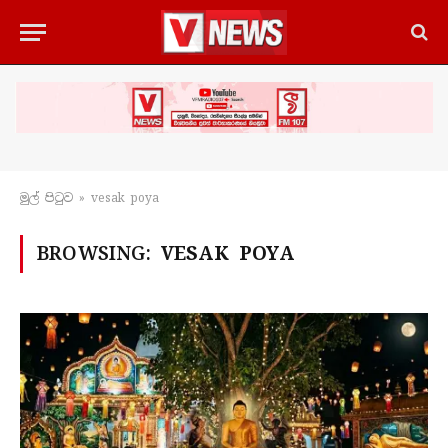
මුල් පිටු​ව
»
vesak poya
BROWSING:
VESAK POYA