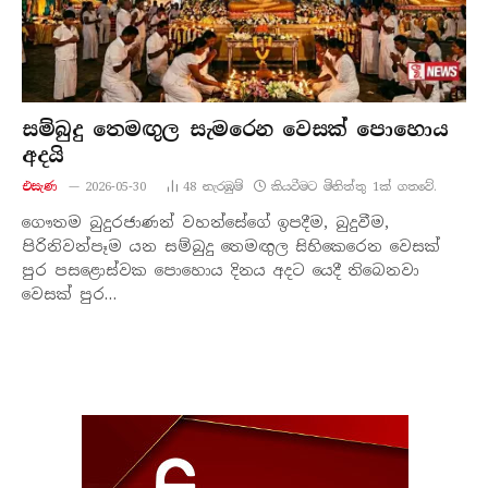
සම්බුදු තෙමඟුල සැමරෙන වෙසක් පොහොය
අදයි
එසැණ
2026-05-30
48
නැරඹු​ම්
කියවීමට මිනිත්තු 1ක් ගතවේ.
ගෞතම බුදුරජාණන් වහන්සේගේ ඉපදීම, බුදුවීම,
පිරිනිවන්පෑම යන සම්බුදු තෙමඟුල සිහිකෙරෙන වෙසක්
පුර පසළොස්වක පොහොය දිනය අදට යෙදී තිබෙනවා
වෙසක් පුර…