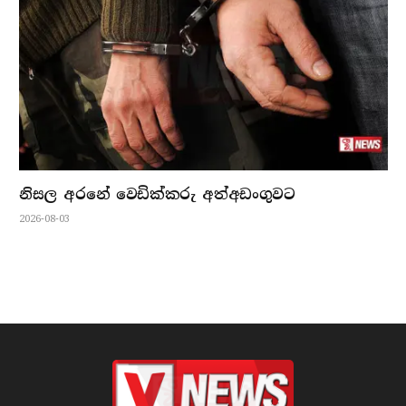
නිසල අරනේ වෙඩික්කරු අත්අඩංගුවට
2026-08-03