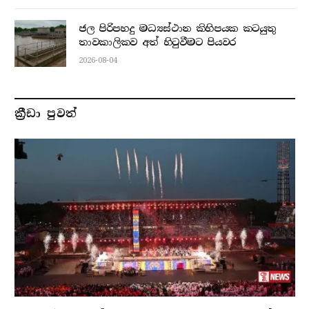
ජල පිරිපහදු මධ්‍යස්ථාන කිහිපයක කටයුතු
තාවකාලිකව අත් හිටුවීමට පියවර
2026-08-04
ක්‍රීඩා පුවත්