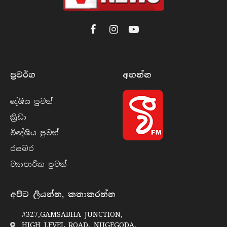
Facebook
Instagram
YouTube
ප්‍රවර්​ග
අහන්​න
දේශීය පුව​ත්
ක්‍රී​ඩා
විදේශීය පුව​ත්
රසබ​ර
ව්‍යාපාරික පුව​ත්
අපිට ලියන්න, කතාකරන්න
#327,GAMSABHA JUNCTION,
HIGH LEVEL ROAD, NUGEGODA,