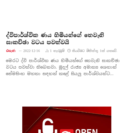
ද්විපාර්ශ්වික ණය හිමියන්ගේ තෙවැනි
සාකච්ඡා වටය පවත්වයි
එසැණ
2022-12-16
1
නැරඹු​ම්
කියවීමට මිනිත්තු 1ක් ගතවේ.
මෙරට ද්වි පාර්ශ්වික ණය හිමියන්ගේ තෙවැනි සාකච්ඡා
වටය පවත්වා තිබෙනවා. මුදල් රාජ්‍ය අමාත්‍ය ශෙහාන්
සේමසිංහ මහතා සඳහන් කළේ සියලු පාර්ශ්වයන්ට…