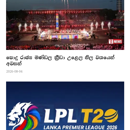
පොදු රාජ්‍ය මණ්ඩල ක්‍රීඩා උළෙල නිල වශයෙන්
අවසන්
2026-08-04