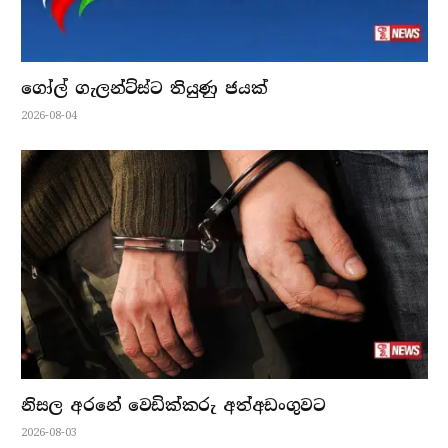
ගෝල් ගැලන්ට්ස්ට තියුණු ජයක්
2026-08-04
නිසල අරනේ වෙඩික්කරු අත්අඩංගුවට
2026-08-03