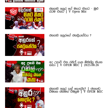
ජනපති අනුර ගේ මතට තිතට - මුළු
රටම එකට | V Open Mic
ජනපති අනුරගේ ජනප්‍රියත්වය ?
අද උසාවි එන රනිල් ගැන මිනිස්සු කියන
කතා | V OPEN MIC | 2025.08.26
ජනපති අනුර දැන් හොඳයිද? | ජනහඬ
විමසන ජනමත විමසුම | V OPEN MIC