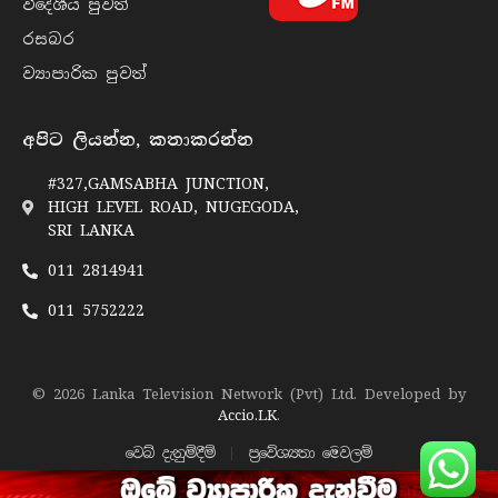
විදේශීය පුව​ත්
රසබ​ර
ව්‍යාපාරික පුව​ත්
අපිට ලියන්න, කතාකරන්න
#327,GAMSABHA JUNCTION,
HIGH LEVEL ROAD, NUGEGODA,
SRI LANKA
011 2814941
011 5752222
© 2026 Lanka Television Network (Pvt) Ltd. Developed by
Accio.LK
.
වෙබ් දැනුම්දීම්
ප්‍රවේශ්‍යතා මෙවලම්