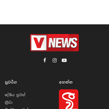
Facebook
Instagram
YouTube
ප්‍රවර්​ග
අහන්​න
දේශීය පුව​ත්
ක්‍රී​ඩා