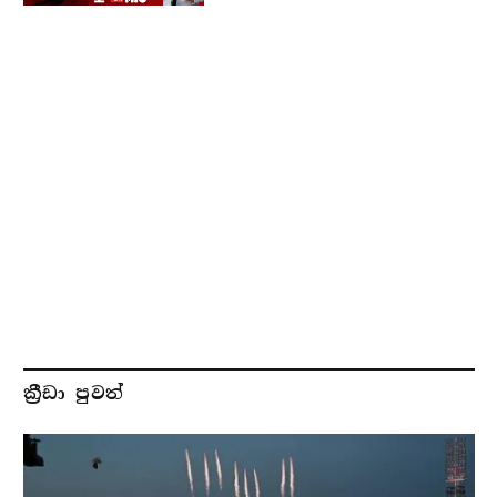
ක්‍රීඩා පුවත්