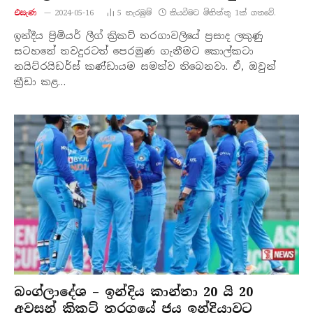
එසැණ
2024-05-16
5
නැරඹු​ම්
කියවීමට මිනිත්තු 1ක් ගතවේ.
ඉන්දීය ප්‍රිමියර් ලීග් ක්‍රිකට් තරගාවලියේ ප්‍රසාද ලකුණු
සටහනේ තවදුරටත් පෙරමුණ ගැනීමට කොල්කටා
නයිට්රයිඩර්ස් කණ්ඩායම සමත්ව තිබෙනවා. ඒ, ඔවුන්
ක්‍රීඩා කළ…
බංග්ලාදේශ – ඉන්දිය කාන්තා 20 යි 20
අවසන් ක්‍රිකට් තරගයේ ජය ඉන්දියාවට