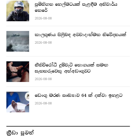
ප්‍රමිතිගත හෙල්මටයක් පැළඳීම අනිවාර්ය
කෙරේ
2026-08-08
කාලගුණය පිළිබඳ අවවාදාත්මක නිවේදනයක්
2026-08-08
නීතිවිරෝධී දුම්වැටි තොගයක් සමඟ
සැකකරුවෙකු අත්අඩංගුවට
2026-08-08
ඩෙංගු මරණ සංඛ්‍යාව 64 ක් දක්වා ඉහළට
2026-08-08
ක්‍රීඩා පුවත්