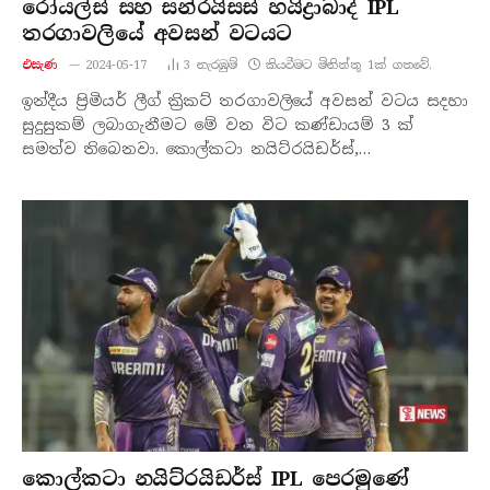
රෝයල්ස් සහ සන්රයිසස් හයිද්‍රාබාද් IPL
තරගාවලියේ අවසන් වටයට
එසැණ
2024-05-17
3
නැරඹු​ම්
කියවීමට මිනිත්තු 1ක් ගතවේ.
ඉන්දීය ප්‍රිමියර් ලීග් ක්‍රිකට් තරගාවලියේ අවසන් වටය සදහා
සුදුසුකම් ලබාගැනීමට මේ වන විට කණ්ඩායම් 3 ක්
සමත්ව තිබෙනවා. කොල්කටා නයිට්රයිඩර්ස්,…
කොල්කටා නයිට්රයිඩර්ස් IPL පෙරමුණේ