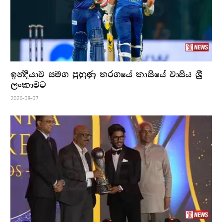
ඉන්දියාව සමග පුහුණු තරගයේ කාසියේ වාසිය ශ්‍රී
ලංකාවට
2026-08-07