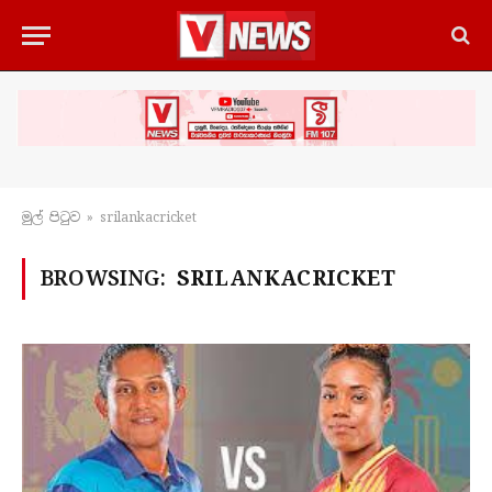
මුල් පිටු​ව
»
srilankacricket
BROWSING:
SRILANKACRICKET