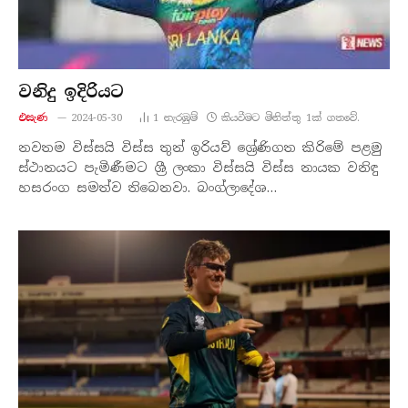
වනිදු ඉදිරියට
එසැණ
2024-05-30
1
නැරඹු​ම්
කියවීමට මිනිත්තු 1ක් ගතවේ.
නවතම විස්සයි විස්ස තුන් ඉරියව් ශ්‍රේණිගත කිරිමේ පළමු
ස්ථානයට පැමිණීමට ශ්‍රී ලංකා විස්සයි විස්ස නායක වනිඳු
හසරංග සමත්ව තිබෙනවා. බංග්ලාදේශ…