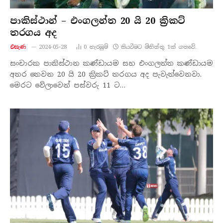
පාකිස්ථාන් – එංගලන්ත 20 යි 20 ක්‍රිකට්
තරගය අද
එසැණ
2024-05-28
0
නැරඹු​ම්
කියවීමට මිනිත්තු 1ක් ගතවේ.
සංචාරක පාකිස්ථාන කණ්ඩායම සහ එංගලන්ත කණ්ඩායම
අතර තෙවන 20 යි 20 ක්‍රිකට් තරගය අද පැවැත්වෙනවා.
මෙරට වේලාවෙන් පස්වරු 11 ට…