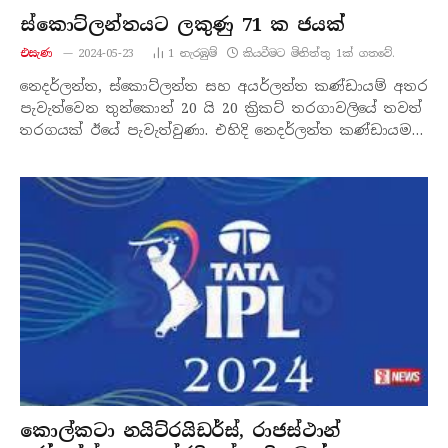
ස්කොට්ලන්තයට ලකුණු 71 ක ජයක්
එසැණ
2024-05-23
1
නැරඹු​ම්
කියවීමට මිනිත්තු 1ක් ගතවේ.
නෙදර්ලන්ත, ස්කොට්ලන්ත සහ අයර්ලන්ත කණ්ඩායම් අතර
පැවැත්වෙන තුන්කොන් 20 යි 20 ක්‍රිකට් තරගාවලියේ තවත්
තරගයක් ඊයේ පැවැත්වුණා. එහිදි නෙදර්ලන්ත කණ්ඩායම…
කොල්කටා නයිට්රයිඩර්ස්, රාජස්ථාන්