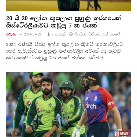
20 යි 20 ලෝක කුසලාන පුහුණු තරගයෙන්
ඕස්ටේ්‍රලියාවට කඩුලු 7 ක ජයක්
එසැණ
2024-05-29
2
නැරඹු​ම්
කියවීමට මිනිත්තු 1ක් ගතවේ.
2024 විස්සයි විස්ස ලෝක කුසලාන ක්‍රිකට් තරඟාවලියට
පෙර පැවැත්වෙන පුහුණු තරඟාවලිය යටතේ අද පැවති
තරඟයෙකින් කඩුලු 7ක ජයක් වාර්තා කිරීමට…