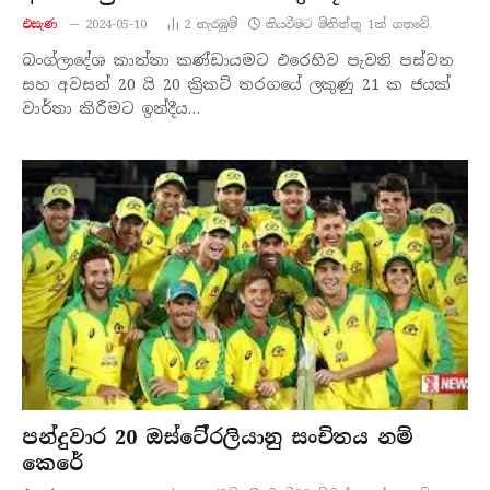
එසැණ
2024-05-10
2
නැරඹු​ම්
කියවීමට මිනිත්තු 1ක් ගතවේ.
බංග්ලාදේශ කාන්තා කණ්ඩායමට එරෙහිව පැවති පස්වන
සහ අවසන් 20 යි 20 ක්‍රිකට් තරගයේ ලකුණු 21 ක ජයක්
වාර්තා කිරීමට ඉන්දීය…
පන්දුවාර 20 ඔස්ටේ්‍රලියානු සංචිතය නම්
කෙරේ