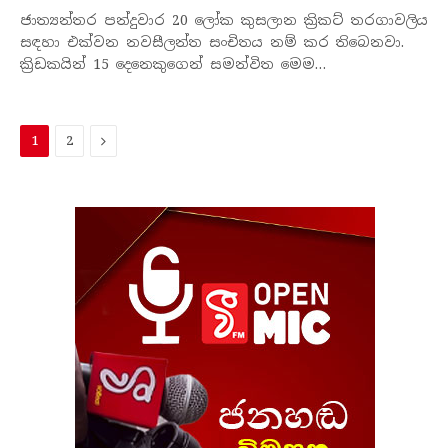
ජාත්‍යන්තර පන්දුවාර 20 ලෝක කුසලාන ක්‍රිකට් තරගාවලිය
සඳහා එක්වන නවසීලන්ත සංචිතය නම් කර තිබෙනවා.
ක්‍රිඩකයින් 15 දෙනෙකුගෙන් සමන්විත මෙම…
ඊළ​
1
2
ග