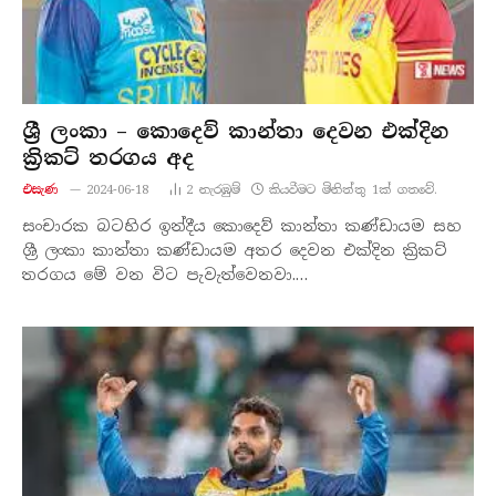
ශ්‍රී ලංකා – කොදෙව් කාන්තා දෙවන එක්දින
ක්‍රිකට් තරගය අද
එසැණ
2024-06-18
2
නැරඹු​ම්
කියවීමට මිනිත්තු 1ක් ගතවේ.
සංචාරක බටහිර ඉන්දීය කොදෙව් කාන්තා කණ්ඩායම සහ
ශ්‍රී ලංකා කාන්තා කණ්ඩායම අතර දෙවන එක්දින ක්‍රිකට්
තරගය මේ වන විට පැවැත්වෙනවා.…