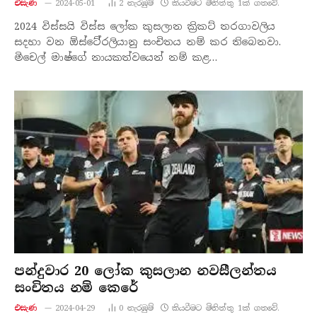
එසැණ
2024-05-01
2
නැරඹු​ම්
කියවීමට මිනිත්තු 1ක් ගතවේ.
2024 විස්සයි විස්ස ලෝක කුසලාන ක්‍රිකට් තරගාවලිය
සදහා වන ඕස්ටේ්‍රලියානු සංචිතය නම් කර තිබෙනවා.
මිචෙල් මාෂ්ගේ නායකත්වයෙන් නම් කළ…
පන්දුවාර 20 ලෝක කුසලාන නවසීලන්තය
සංචිතය නම් කෙරේ
එසැණ
2024-04-29
0
නැරඹු​ම්
කියවීමට මිනිත්තු 1ක් ගතවේ.