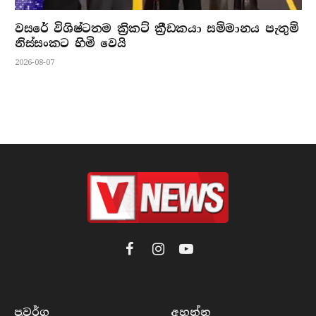
වසරේ විශිෂ්ටතම ක්‍රිකට් ක්‍රීඩකයා සම්මානය පැතුම්
නිස්සංකට හිමි වෙයි
2026-08-07
Facebook
Instagram
YouTube
ප්‍රවර්​ග
අහන්​න