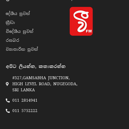
දේශීය පුව​ත්
ක්‍රී​ඩා
විදේශීය පුව​ත්
රසබ​ර
ව්‍යාපාරික පුව​ත්
අපිට ලියන්න, කතාකරන්න
#327,GAMSABHA JUNCTION,
HIGH LEVEL ROAD, NUGEGODA,
SRI LANKA
011 2814941
011 5752222