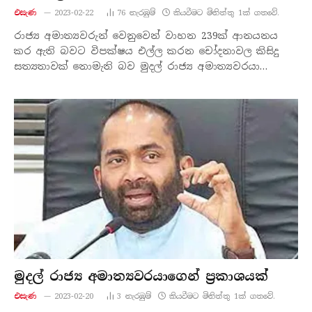
එසැණ
2023-02-22
76
නැරඹු​ම්
කියවීමට මිනිත්තු 1ක් ගතවේ.
රාජ්‍ය අමාත්‍යවරුන් වෙනුවෙන් වාහන 239ක් ආනයනය
කර ඇති බවට විපක්ෂය එල්ල කරන චෝදනාවල කිසිදු
සත්‍යතාවක් නොමැති බව මුදල් රාජ්‍ය අමාත්‍යවරයා…
මුදල් රාජ්‍ය අමාත්‍යවරයාගෙන් ප්‍රකාශයක්
එසැණ
2023-02-20
3
නැරඹු​ම්
කියවීමට මිනිත්තු 1ක් ගතවේ.