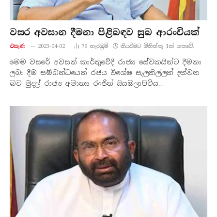
වසර අවසාන දීමනා පිළිබඳව සුබ ආරංචියක්
එසැණ
2023-04-02
79
නැරඹු​ම්
කියවීමට මිනිත්තු 1ක් ගතවේ.
මෙම වසරේ අවසන් කාර්තුවේදී රාජ්‍ය සේවකයින්ට දීමනා
ලබා දීම සම්බන්ධයෙන් රජය විශේෂ සැලකිල්ලක් දක්වන
බව මුදල් රාජ්‍ය අමාත්‍ය රංජිත් සියඹලාපිටිය…