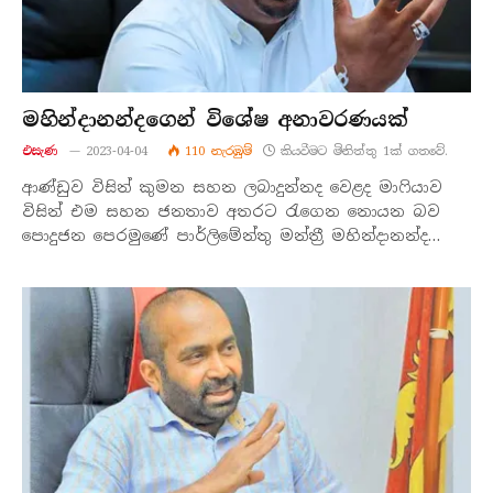
මහින්දානන්දගෙන් විශේෂ අනාවරණයක්
එසැණ
2023-04-04
110
නැරඹු​ම්
කියවීමට මිනිත්තු 1ක් ගතවේ.
ආණ්ඩුව විසින් කුමන සහන ලබාදුන්නද වෙළද මාෆියාව
විසින් එම සහන ජනතාව අතරට රැගෙන නොයන බව
පොදුජන පෙරමුණේ පාර්ලිමේන්තු මන්ත්‍රී මහින්දානන්ද…