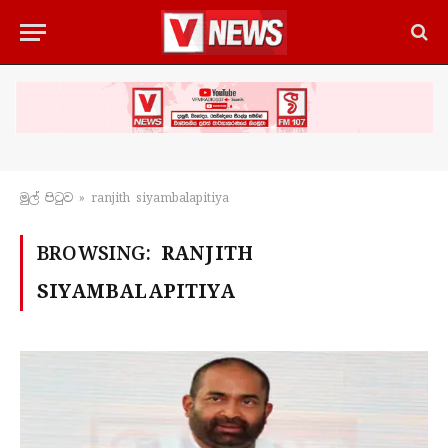
මුල් පිටු​ව
»
ranjith siyambalapitiya
BROWSING:
RANJITH
SIYAMBALAPITIYA