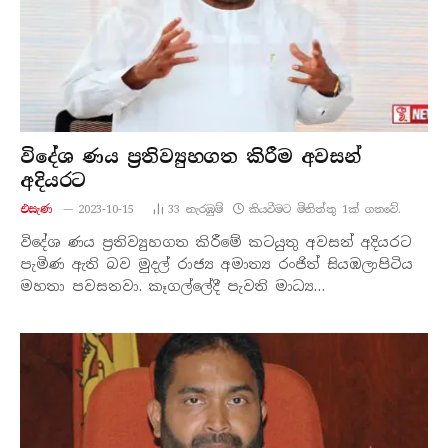
විදේශ ණය ප්‍රතිව්‍යුහගත කිරීම අවසන්
අදියරට
එසැණ
2023-10-15
33
නැරඹු​ම්
කියවීමට මිනිත්තු 1ක් ගතවේ.
විදේශ ණය ප්‍රතිව්‍යුහගත කිරීමේ කටයුතු අවසන් අදියරට
පැමිණ ඇති බව මුදල් රාජ්‍ය අමාත්‍ය රංජිත් සියඹලාපිටිය
මහතා පවසනවා. කෑගල්ලේදී පැවති මාධ්‍ය…