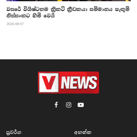
වසරේ විශිෂ්ටතම ක්‍රිකට් ක්‍රීඩකයා සම්මානය පැතුම්
නිස්සංකට හිමි වෙයි
2026-08-07
Facebook
Instagram
YouTube
ප්‍රවර්​ග
අහන්​න