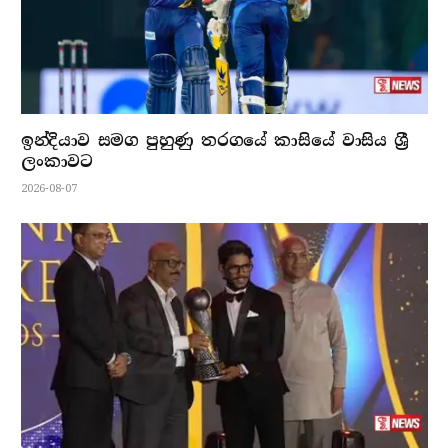
ඉන්දියාව සමග පුහුණු තරගයේ කාසියේ වාසිය ශ්‍රී
ලංකාවට
2026-08-07