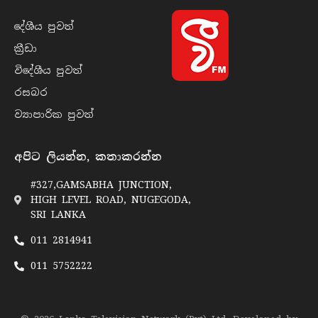
දේශීය පුව​ත්
ක්‍රී​ඩා
විදේශීය පුව​ත්
රසබ​ර
ව්‍යාපාරික පුව​ත්
අපිට ලියන්න, කතාකරන්න
#327,GAMSABHA JUNCTION,
HIGH LEVEL ROAD, NUGEGODA,
SRI LANKA
011 2814941
011 5752222