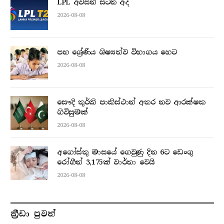
LPL අවසන් සටන අද
2026-08-08
පහ ශ්‍රේණිය ශිෂ්‍යත්ව විභාගය හෙට
2026-08-08
සෞදි තුර්කි පාකිස්ථාන් අතර නව ආරක්ෂක
ගිවිසුමක්
2026-08-08
අගෝස්තු මාසයේ ගෙවුණු දින 6ට ඩෙංගු
රෝගීන් 3,175ක් වාර්තා වෙයි
2026-08-08
ක්‍රීඩා පුවත්