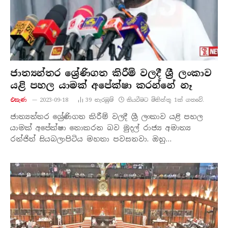
ජාත්‍යන්තර ශ්‍රේණිගත කිරීම් වලදී ශ්‍රී ලංකාව
යළි පහල යාමක් අපේක්ෂා කරන්නේ නෑ
එසැණ
2023-09-18
39
නැරඹු​ම්
කියවීමට මිනිත්තු 1ක් ගතවේ.
ජාත්‍යන්තර ශ්‍රේණිගත කිරීම් වලදී ශ්‍රී ලංකාව යළි පහල
යාමක් අපේක්ෂා නොකරන බව මුදල් රාජ්‍ය අමාත්‍ය
රන්ජිත් සියබලාපිටිය මහතා පවසනවා. ඔහු…