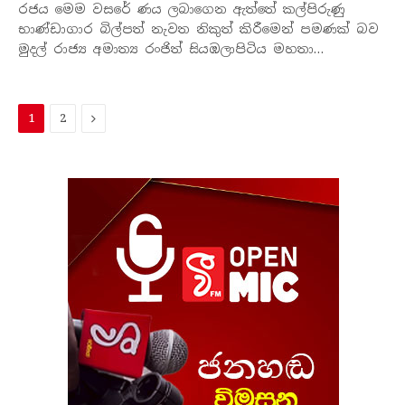
රජය මෙම වසරේ ණය ලබාගෙන ඇත්තේ කල්පිරුණු
භාණ්ඩාගාර බිල්පත් නැවත නිකුත් කිරීමෙන් පමණක් බව
මුදල් රාජ්‍ය අමාත්‍ය රංජිත් සියඹලාපිටිය මහතා…
ඊළ​
1
2
ග