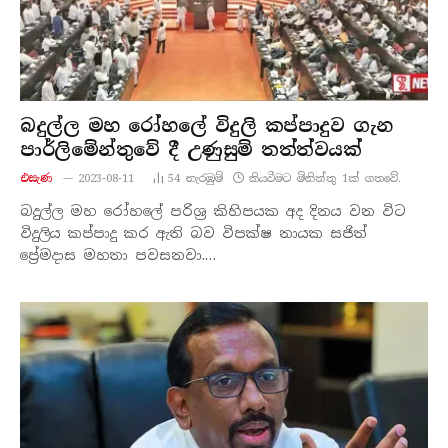
බදුල්ල මහ රෝහලේ විදුලි කප්පාදුව ගැන
පාර්ලිමේන්තුවේ දී උණුසුම් තත්ත්වයක්
එසැණ
2023-08-11
54
නැරඹු​ම්
කියවීමට මිනිත්තු 1ක් ගතවේ.
බදුල්ල මහ රෝහලේ පරිශ්‍ර කිහිපයක අද දිනය වන විට
විදුලිය කප්පාදු කර ඇති බව විපක්ෂ නායක සජිත්
ප්‍රේමදාස මහතා පවසනවා.…