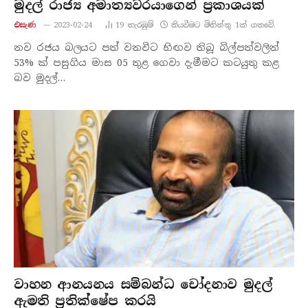
මුදල් රාජ්‍ය අමාත්‍යවරයාගෙන් ප්‍රකාශයක්
එසැණ
2023-02-24
19
නැරඹු​ම්
කියවීමට මිනිත්තු 1ක් ගතවේ.
නව රජය බලයට පත් වනවිට හිඟව තිබූ බිල්පත්වලින්
53% ක් පසුගිය මාස 05 තුළ ගෙවා දැමීමට කටයුතු කළ
බව මුදල්…
වාහන ආනයනය සම්බන්ධ චෝදනාව මුදල්
ඇමති ප්‍රතික්ෂේප කරයි