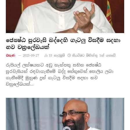
ජ්‍යෙෂ්ඨ පුරවැසි බද්දෙහි ගැටලු විසදීම සදහා
නව චක්‍රලේඛයක්
එසැණ
2023-09-27
33
නැරඹු​ම්
කියවීමට මිනිත්තු 1ක් ගතවේ.
රුපියල් ලක්ෂයකට අඩු තැන්පතු සහිත ජ්‍යෙෂ්ඨ
පුරවැසියන් රඳවාගැනීමේ බද්ද හේතුවෙන් පොලිය ලබා
ගැනීමේදී මුහුණ දුන් ගැටලු විසදීම සදහා නව
චක්‍රලේඛයක්…