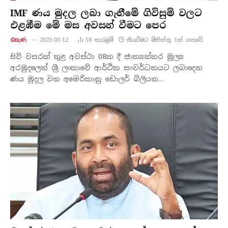
IMF ණය මුදල ලබා ගැනීමේ ගිවිසුම් වලට
එළඹීම මේ මස අවසන් වීමට පෙර
එසැණ
2023-03-12
58
නැරඹු​ම්
කියවීමට මිනිත්තු 1ක් ගතවේ.
සිව් වසරක් තුළ අවස්ථා 08ක දී ජාත්‍යන්තර මූල්‍ය
අරමුදලෙන් ශ්‍රී ලංකාවේ ආර්ථික සංවර්ධනයට ලබාදෙන
ණය මුදල වන අමෙරිකානු ඩොලර් බිලියන…