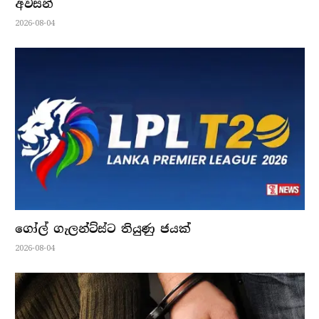
අවසන්
2026-08-04
ගෝල් ගැලන්ට්ස්ට තියුණු ජයක්
2026-08-04