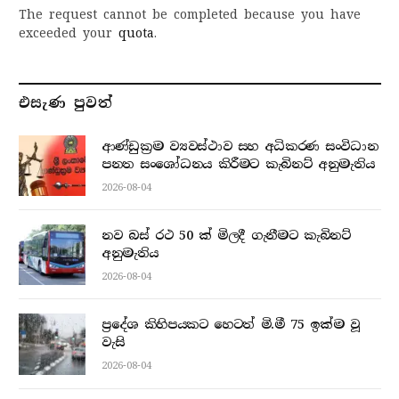
The request cannot be completed because you have
exceeded your
quota
.
එසැණ පුව​ත්
ආණ්ඩුක්‍රම ව්‍යවස්ථාව සහ අධිකරණ සංවිධාන
පනත සංශෝධනය කිරීමට කැබිනට් අනුමැතිය
2026-08-04
නව බස් රථ 50 ක් මිලදී ගැනීමට කැබිනට්
අනුමැතිය
2026-08-04
ප්‍රදේශ කිහිපයකට හෙටත් මි.මී 75 ඉක්ම වූ
වැසි
2026-08-04