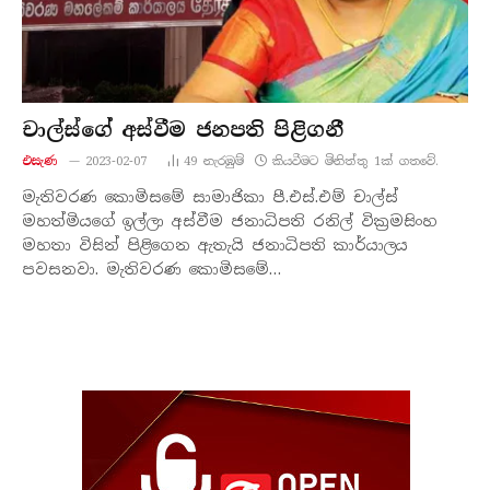
චාල්ස්ගේ අස්වීම ජනපති පිළිගනී
එසැණ
2023-02-07
49
නැරඹු​ම්
කියවීමට මිනිත්තු 1ක් ගතවේ.
මැතිවරණ කොමිසමේ සාමාජිකා පී.එස්.එම් චාල්ස්
මහත්මියගේ ඉල්ලා අස්වීම ජනාධිපති රනිල් වික්‍රමසිංහ
මහතා විසින් පිළිගෙන ඇතැයි ජනාධිපති කාර්යාලය
පවසනවා. මැතිවරණ කොමිසමේ…