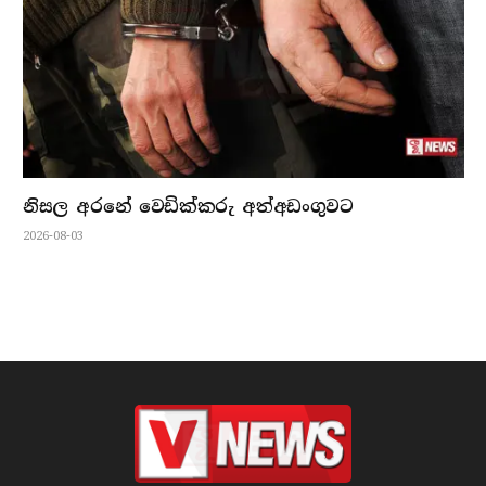
නිසල අරනේ වෙඩික්කරු අත්අඩංගුවට
2026-08-03