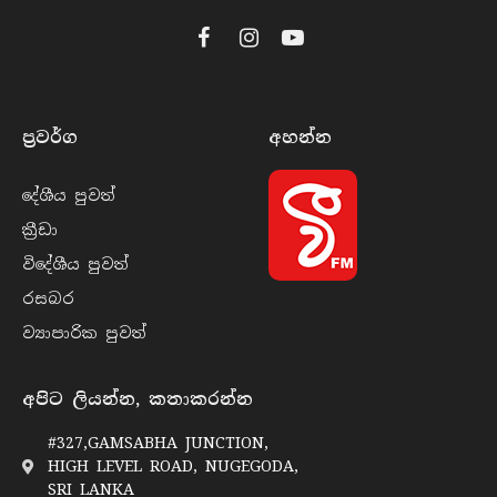
Facebook
Instagram
YouTube
ප්‍රවර්​ග
අහන්​න
දේශීය පුව​ත්
ක්‍රී​ඩා
විදේශීය පුව​ත්
රසබ​ර
ව්‍යාපාරික පුව​ත්
අපිට ලියන්න, කතාකරන්න
#327,GAMSABHA JUNCTION,
HIGH LEVEL ROAD, NUGEGODA,
SRI LANKA