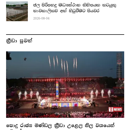
ජල පිරිපහදු මධ්‍යස්ථාන කිහිපයක කටයුතු
තාවකාලිකව අත් හිටුවීමට පියවර
2026-08-04
ක්‍රීඩා පුවත්
පොදු රාජ්‍ය මණ්ඩල ක්‍රීඩා උළෙල නිල වශයෙන්