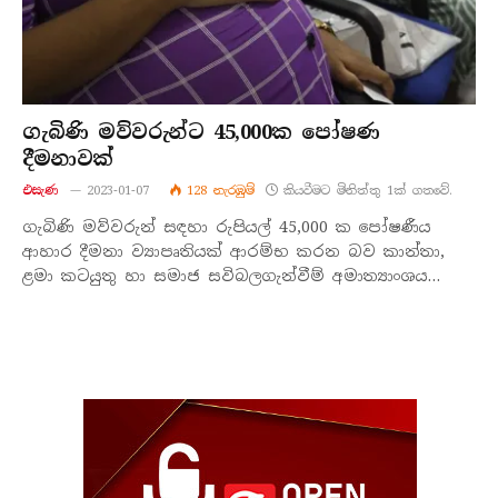
ගැබිණි මව්වරුන්ට 45,000ක පෝෂණ
දීමනාවක්
එසැණ
2023-01-07
128
නැරඹු​ම්
කියවීමට මිනිත්තු 1ක් ගතවේ.
ගැබිණි මව්වරුන් සඳහා රුපියල් 45,000 ක පෝෂණීය
ආහාර දීමනා ව්‍යාපෘතියක් ආරම්භ කරන බව කාන්තා,
ළමා කටයුතු හා සමාජ සවිබලගැන්වීම් අමාත්‍යාංශය…