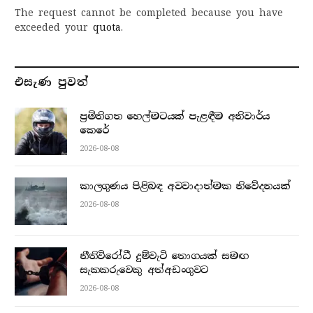
The request cannot be completed because you have
exceeded your
quota
.
එසැණ පුව​ත්
ප්‍රමිතිගත හෙල්මටයක් පැළඳීම අනිවාර්ය
කෙරේ
2026-08-08
කාලගුණය පිළිබඳ අවවාදාත්මක නිවේදනයක්
2026-08-08
නීතිවිරෝධී දුම්වැටි තොගයක් සමඟ
සැකකරුවෙකු අත්අඩංගුවට
2026-08-08