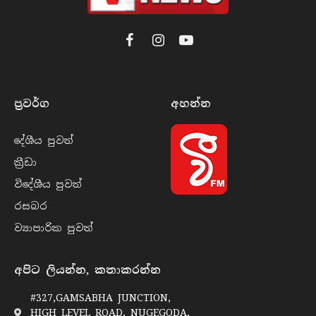
Facebook
Instagram
YouTube
ප්‍රවර්​ග
අහන්​න
දේශීය පුව​ත්
ක්‍රී​ඩා
විදේශීය පුව​ත්
රසබ​ර
ව්‍යාපාරික පුව​ත්
අපිට ලියන්න, කතාකරන්න
#327,GAMSABHA JUNCTION,
HIGH LEVEL ROAD, NUGEGODA,