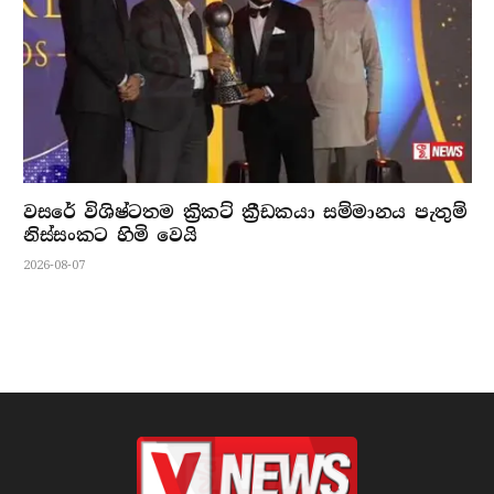
වසරේ විශිෂ්ටතම ක්‍රිකට් ක්‍රීඩකයා සම්මානය පැතුම්
නිස්සංකට හිමි වෙයි
2026-08-07