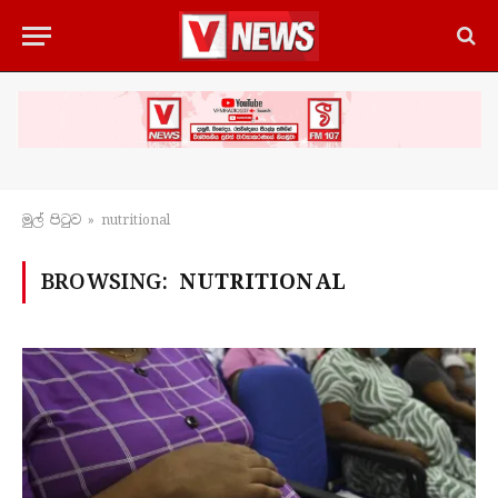
මුල් පිටු​ව
»
nutritional
BROWSING:
NUTRITIONAL