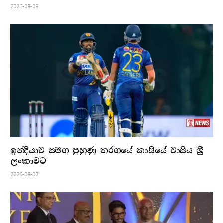
2026-08-08
ඉන්දියාව සමග පුහුණු තරගයේ කාසියේ වාසිය ශ්‍රී
ලංකාවට
2026-08-07