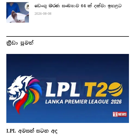
ඩෙංගු මරණ සංඛ්‍යාව 64 ක් දක්වා ඉහළට
2026-08-08
ක්‍රීඩා පුවත්
LPL අවසන් සටන අද