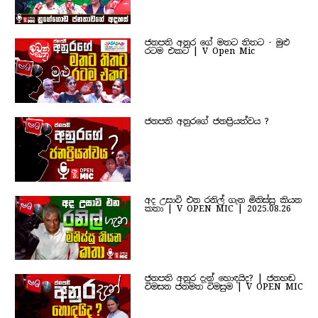
ජනපති අනුර ගේ මතට තිතට - මුළු
රටම එකට | V Open Mic
ජනපති අනුරගේ ජනප්‍රියත්වය ?
අද උසාවි එන රනිල් ගැන මිනිස්සු කියන
කතා | V OPEN MIC | 2025.08.26
ජනපති අනුර දැන් හොඳයිද? | ජනහඬ
විමසන ජනමත විමසුම | V OPEN MIC