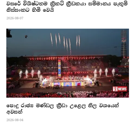
වසරේ විශිෂ්ටතම ක්‍රිකට් ක්‍රීඩකයා සම්මානය පැතුම්
නිස්සංකට හිමි වෙයි
2026-08-07
පොදු රාජ්‍ය මණ්ඩල ක්‍රීඩා උළෙල නිල වශයෙන්
අවසන්
2026-08-04