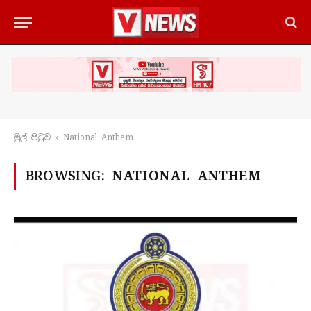
මුල් පිටු​ව
»
National Anthem
BROWSING:
NATIONAL ANTHEM