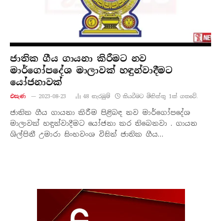
ජාතික ගීය ගායනා කිරීමට නව
මාර්ගෝපදේශ මාලාවක් හඳුන්වාදීමට
යෝජනාවක්
එසැණ
2023-08-23
48
නැරඹු​ම්
කියවීමට මිනිත්තු 1ක් ගතවේ.
ජාතික ගීය ගායනා කිරීම පිළිබඳ නව මාර්ගෝපදේශ
මාලාවක් හඳුන්වාදීමට යෝජනා කර තිබෙනවා . ගායන
ශිල්පිනී උමාරා සිංහවංශ විසින් ජාතික ගීය…