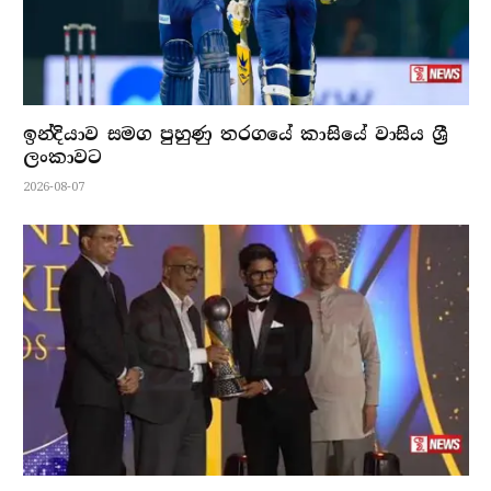
ඉන්දියාව සමග පුහුණු තරගයේ කාසියේ වාසිය ශ්‍රී
ලංකාවට
2026-08-07