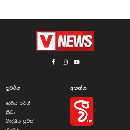
Facebook
Instagram
YouTube
ප්‍රවර්​ග
අහන්​න
දේශීය පුව​ත්
ක්‍රී​ඩා
විදේශීය පුව​ත්