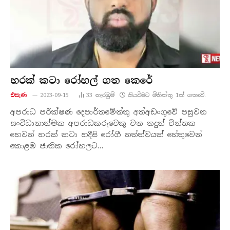
හරක් කටා රෝහල් ගත කෙරේ
එසැණ
2023-09-15
33
නැරඹු​ම්
කියවීමට මිනිත්තු 1ක් ගතවේ.
අපරාධ පරීක්ෂණ දෙපාර්තමේන්තු අත්අඩංගුවේ පසුවන
සංවිධානාත්මක අපරාධකරුවෙකු වන නදුන් චින්තක
හෙවත් හරක් කටා හදීසි රෝගී තත්ත්වයක් හේතුවෙන්
කොළඹ ජාතික රෝහලට…