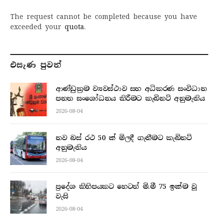
The request cannot be completed because you have
exceeded your
quota
.
එසැණ පුව​ත්
ආණ්ඩුක්‍රම ව්‍යවස්ථාව සහ අධිකරණ සංවිධාන
පනත සංශෝධනය කිරීමට කැබිනට් අනුමැතිය
2026-08-04
නව බස් රථ 50 ක් මිලදී ගැනීමට කැබිනට්
අනුමැතිය
2026-08-04
ප්‍රදේශ කිහිපයකට හෙටත් මි.මී 75 ඉක්ම වූ
වැසි
2026-08-04