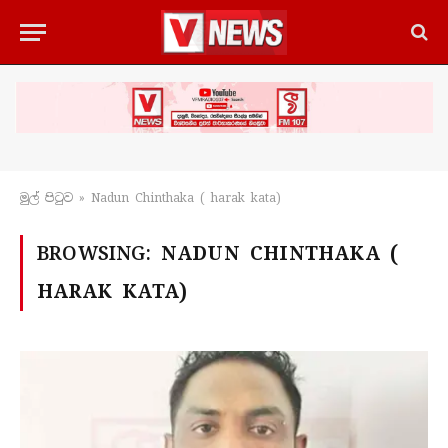
මුල් පිටු​ව
»
Nadun Chinthaka ( harak kata)
BROWSING:
NADUN CHINTHAKA (
HARAK KATA)