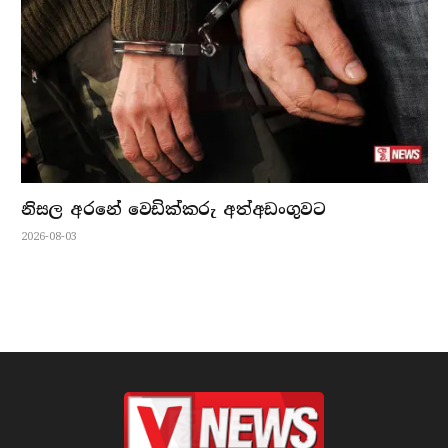
නිසල අරනේ වෙඩික්කරු අත්අඩංගුවට
2026-08-03