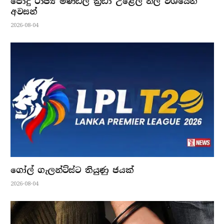
පොදු රාජ්‍ය මණ්ඩල ක්‍රීඩා උළෙල නිල වශයෙන්
අවසන්
2026-08-04
ගෝල් ගැලන්ට්ස්ට තියුණු ජයක්
2026-08-04