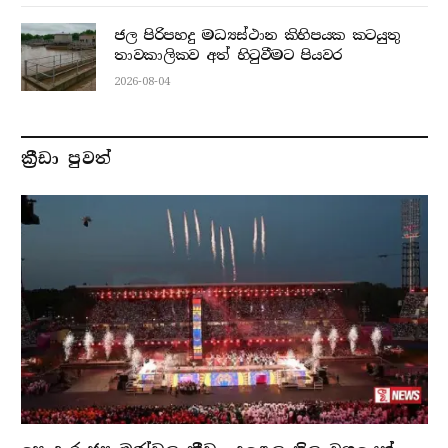
ජල පිරිපහදු මධ්‍යස්ථාන කිහිපයක කටයුතු
තාවකාලිකව අත් හිටුවීමට පියවර
2026-08-04
ක්‍රීඩා පුවත්