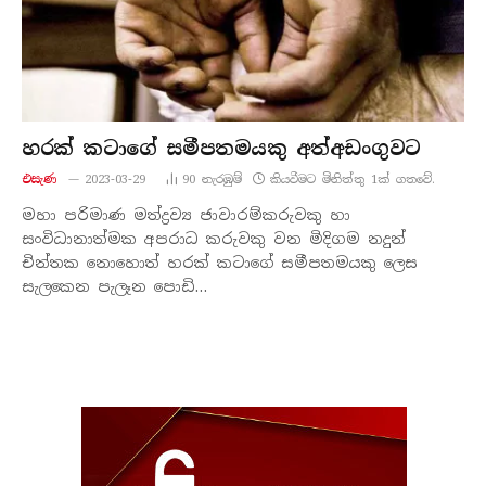
හරක් කටාගේ සමීපතමයකු අත්අඩංගුවට
එසැණ
2023-03-29
90
නැරඹු​ම්
කියවීමට මිනිත්තු 1ක් ගතවේ.
මහා පරිමාණ මත්ද්‍රව්‍ය ජාවාරම්කරුවකු හා
සංවිධානාත්මක අපරාධ කරුවකු වන මිදිගම නදුන්
චින්තක නොහොත් හරක් කටාගේ සමීපතමයකු ලෙස
සැලකෙන පැලෑන පොඩි…