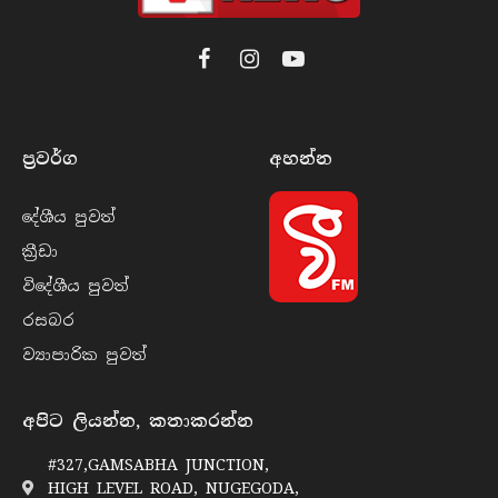
Facebook
Instagram
YouTube
ප්‍රවර්​ග
අහන්​න
දේශීය පුව​ත්
ක්‍රී​ඩා
විදේශීය පුව​ත්
රසබ​ර
ව්‍යාපාරික පුව​ත්
අපිට ලියන්න, කතාකරන්න
#327,GAMSABHA JUNCTION,
HIGH LEVEL ROAD, NUGEGODA,