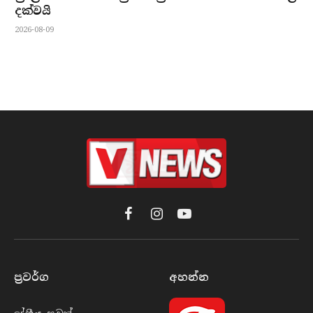
දක්වයි
2026-08-09
Facebook
Instagram
YouTube
ප්‍රවර්​ග
අහන්​න