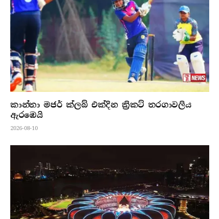
කාන්තා මජර් ක්ලබ් එක්දින ක්‍රිකට් තරගාවලිය
ඇරඹෙයි
2026-08-10