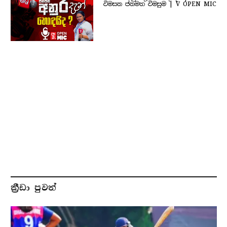
විමසන ජනමත විමසුම | V OPEN MIC
ක්‍රීඩා පුවත්