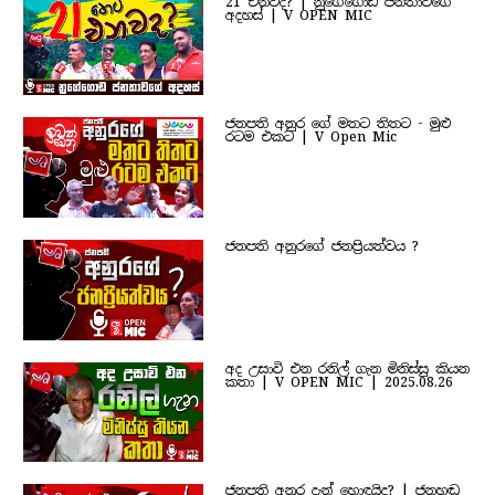
21 එනවද? | නුගේගොඩ ජනතාවගේ
අදහස් | V OPEN MIC
ජනපති අනුර ගේ මතට තිතට - මුළු
රටම එකට | V Open Mic
ජනපති අනුරගේ ජනප්‍රියත්වය ?
අද උසාවි එන රනිල් ගැන මිනිස්සු කියන
කතා | V OPEN MIC | 2025.08.26
ජනපති අනුර දැන් හොඳයිද? | ජනහඬ