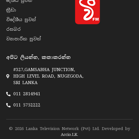
දේශීය පුව​ත්
ක්‍රී​ඩා
විදේශීය පුව​ත්
රසබ​ර
ව්‍යාපාරික පුව​ත්
අපිට ලියන්න, කතාකරන්න
#327,GAMSABHA JUNCTION,
HIGH LEVEL ROAD, NUGEGODA,
SRI LANKA
011 2814941
011 5752222
© 2026 Lanka Television Network (Pvt) Ltd. Developed by
Accio.LK
.