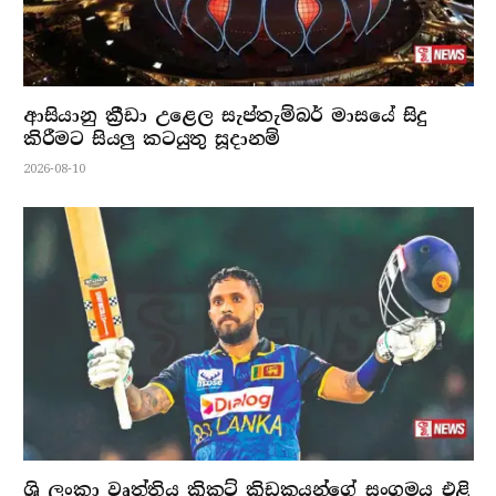
ආසියානු ක්‍රීඩා උළෙල සැප්තැම්බර් මාසයේ සිදු
කිරීමට සියලු කටයුතු සූදානම්
2026-08-10
ශ්‍රි ලංකා වෘත්තිය ක්‍රිකට් ක්‍රිඩකයන්ගේ සංගමය එළි