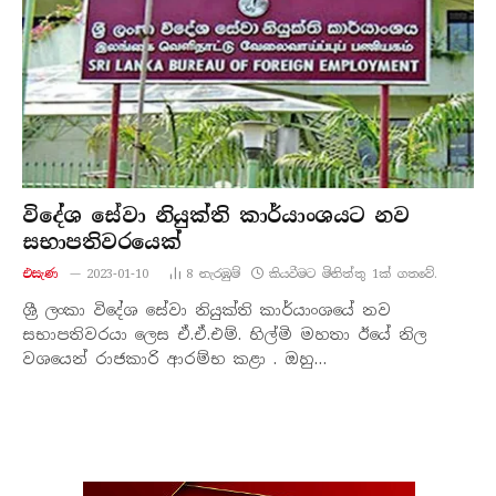
විදේශ සේවා නියුක්ති කාර්යාංශයට නව
සභාපතිවරයෙක්
එසැණ
2023-01-10
8
නැරඹු​ම්
කියවීමට මිනිත්තු 1ක් ගතවේ.
ශ්‍රී ලංකා විදේශ සේවා නියුක්ති කාර්යාංශයේ නව
සභාපතිවරයා ලෙස ඒ.ඒ.එම්. හිල්මි මහතා ඊයේ නිල
වශයෙන් රාජකාරි ආරම්භ කළා . ඔහු…