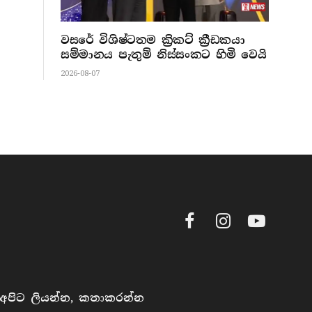
වසරේ විශිෂ්ටතම ක්‍රිකට් ක්‍රීඩකයා
සම්මානය පැතුම් නිස්සංකට හිමි වෙයි
2026-08-07
Facebook
Instagram
YouTube
අපිට ලියන්න, කතාකරන්න