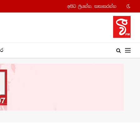
අපි​ට ලියන්න, කතාකරන්​න
​ර