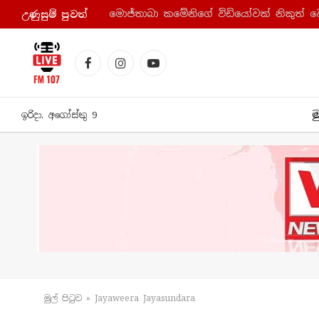
මොජ්තාබා කමේනිගේ විඩියෝවක් නිකුත් ව
උණුසුම් පුව​ත්
Facebook
Instagram
YouTube
ම
ඉරිදා, අගෝස්තු 9
මුල් පිටු​ව
»
Jayaweera Jayasundara