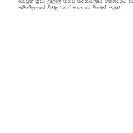
යොවුන් ක්‍රීඩා උළෙලේ කබඩි තරගාවලියේ විනිශ්චයට සි
සම්මේලනයේ විනිසුරුවන් සහභාගි වීමෙන් වැළකී…