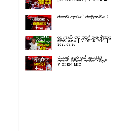
මුළු රටම එකට | V Open Mic
ජනපති අනුරගේ ජනප්‍රියත්වය ?
අද උසාවි එන රනිල් ගැන මිනිස්සු
කියන කතා | V OPEN MIC |
2025.08.26
ජනපති අනුර දැන් හොඳයිද? |
ජනහඬ විමසන ජනමත විමසුම |
V OPEN MIC