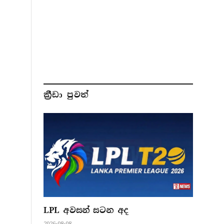
ක්‍රීඩා පුවත්
LPL අවසන් සටන අද
2026-08-08