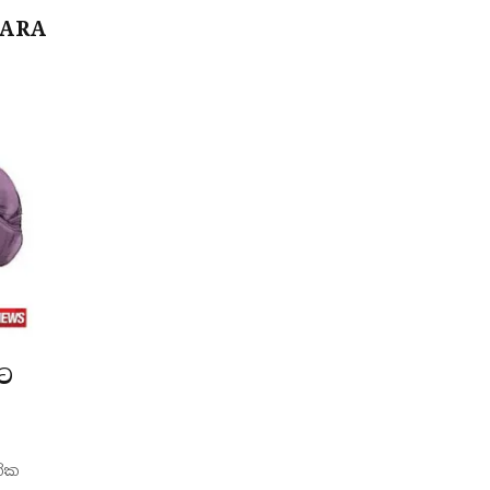
DARA
්ට
ික