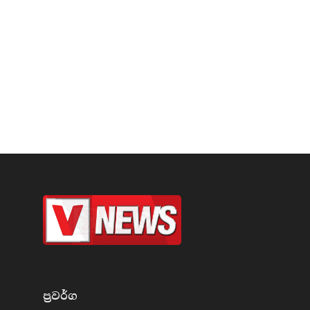
ප්‍රවර්​ග