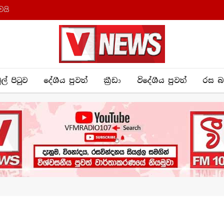
ෙයි
ුල් පිටුව
දේශීය පුව​ත්
ක්‍රී​ඩා
විදේශීය පුවත්
රස බ