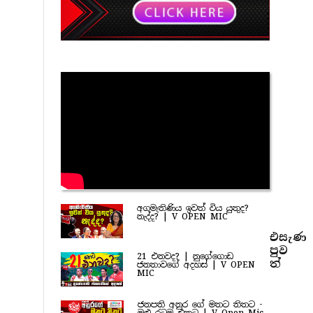
අගමැතිණිය ඉවත් විය යුතුද?
නැද්ද? | V OPEN MIC
එසැණ
පුව​
21 එනවද? | නුගේගොඩ
ත්
ජනතාවගේ අදහස් | V OPEN
MIC
ජනපති අනුර ගේ මතට තිතට -