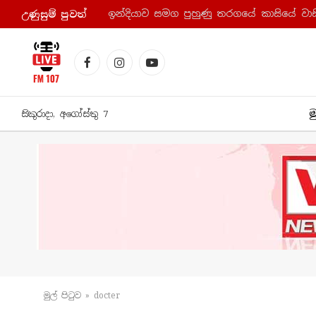
ඉන්දියාව සමග පුහුණු තරගයේ කාසියේ වාසි
උණුසුම් පුව​ත්
Facebook
Instagram
YouTube
ම
සිකුරාදා, අගෝස්තු 7
මුල් පිටු​ව
»
docter