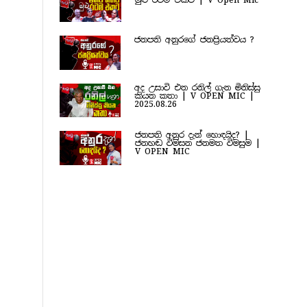
මුළු රටම එකට | V Open Mic
ජනපති අනුරගේ ජනප්‍රියත්වය ?
අද උසාවි එන රනිල් ගැන මිනිස්සු
කියන කතා | V OPEN MIC |
2025.08.26
ජනපති අනුර දැන් හොඳයිද? |
ජනහඬ විමසන ජනමත විමසුම |
V OPEN MIC