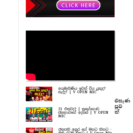
අගමැතිණිය ඉවත් විය යුතුද?
නැද්ද? | V OPEN MIC
එසැණ
පුව​
21 එනවද? | නුගේගොඩ
ත්
ජනතාවගේ අදහස් | V OPEN
MIC
ජනපති අනුර ගේ මතට තිතට -