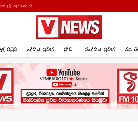
ය ශ්‍රී ලංකාවට
ුල් පිටුව
දේශීය පුව​ත්
ක්‍රී​ඩා
විදේශීය පුවත්
රස බ