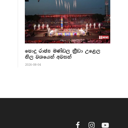
පොදු රාජ්‍ය මණ්ඩල ක්‍රීඩා උළෙල
නිල වශයෙන් අවසන්
2026-08-04
Facebook
Instagram
YouTube