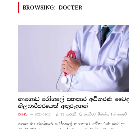
BROWSING:
DOCTER
නාගොඩ රෝහලේ සහකාර අධිකරණ වෛද්‍
නිලධාරිවරයෙක් අතුරුදහන්
එසැණ
2023-01-15
32
නැරඹු​ම්
කියවීමට මිනිත්තු 1ක් ගතවේ.
නාගොඩ ශීක්ෂණ රෝහලේ සහකාර අධිකරණ වෛද්‍ය