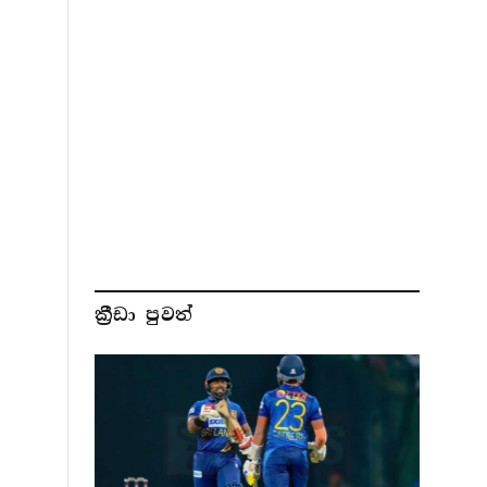
ක්‍රීඩා පුවත්