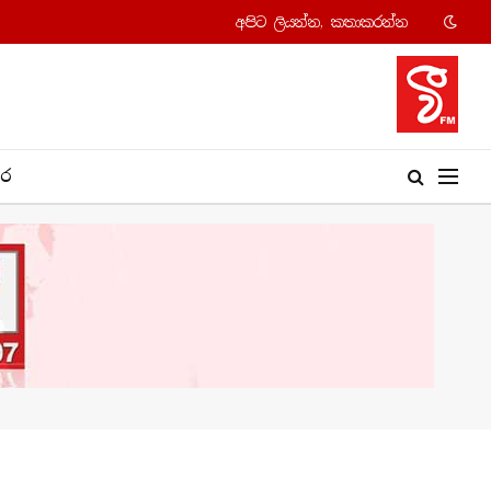
අපි​ට ලියන්න, කතාකරන්​න
​ර