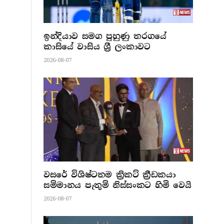
ඉන්දියාව සමග පුහුණු තරගයේ
කාසියේ වාසිය ශ්‍රී ලංකාවට
2026-08-07
වසරේ විශිෂ්ටතම ක්‍රිකට් ක්‍රීඩකයා
සම්මානය පැතුම් නිස්සංකට හිමි වෙයි
2026-08-07