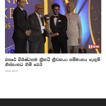
වසරේ විශිෂ්ටතම ක්‍රිකට් ක්‍රීඩකයා සම්මානය පැතුම්
නිස්සංකට හිමි වෙයි
2026-08-07