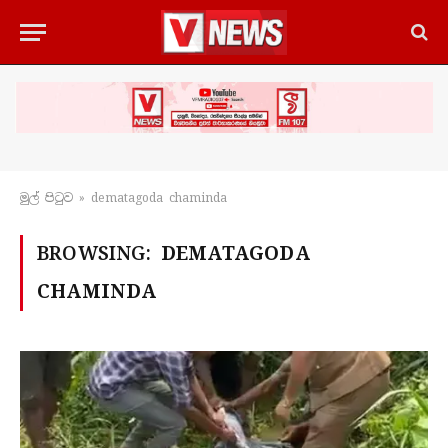
මුල් පිටු​ව
»
dematagoda chaminda
BROWSING:
DEMATAGODA
CHAMINDA