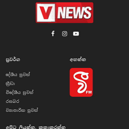
Facebook
Instagram
YouTube
ප්‍රවර්​ග
අහන්​න
දේශීය පුව​ත්
ක්‍රී​ඩා
විදේශීය පුව​ත්
රසබ​ර
ව්‍යාපාරික පුව​ත්
අපිට ලියන්න, කතාකරන්න