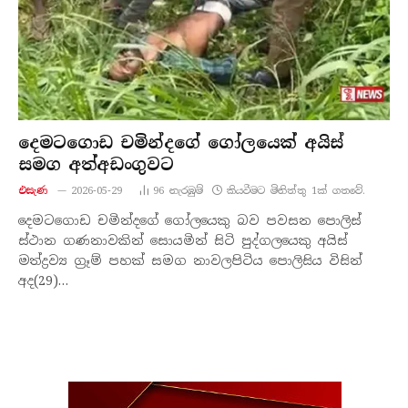
දෙමටගොඩ චමින්දගේ ගෝලයෙක් අයිස්
සමග අත්අඩංගුවට
එසැණ
2026-05-29
96
නැරඹු​ම්
කියවීමට මිනිත්තු 1ක් ගතවේ.
දෙමටගොඩ චමින්දගේ ගෝලයෙකු බව පවසන පොලිස්
ස්ථාන ගණනාවකින් සොයමින් සිටි පුද්ගලයෙකු අයිස්
මත්ද්‍රව්‍ය ග්‍රෑම් පහක් සමග නාවලපිටිය පොලිසිය විසින්
අද(29)…