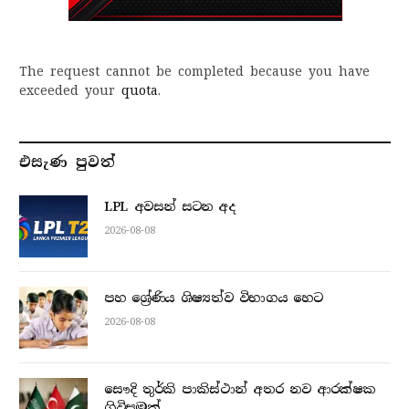
The request cannot be completed because you have
exceeded your
quota
.
එසැණ පුව​ත්
LPL අවසන් සටන අද
2026-08-08
පහ ශ්‍රේණිය ශිෂ්‍යත්ව විභාගය හෙට
2026-08-08
සෞදි තුර්කි පාකිස්ථාන් අතර නව ආරක්ෂක
ගිවිසුමක්