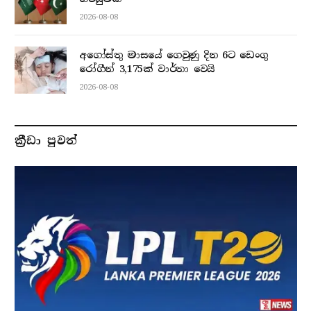
2026-08-08
අගෝස්තු මාසයේ ගෙවුණු දින 6ට ඩෙංගු
රෝගීන් 3,175ක් වාර්තා වෙයි
2026-08-08
ක්‍රීඩා පුවත්