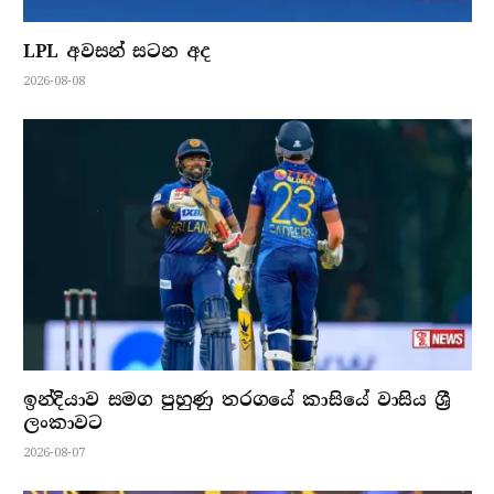
LPL අවසන් සටන අද
2026-08-08
ඉන්දියාව සමග පුහුණු තරගයේ කාසියේ වාසිය ශ්‍රී
ලංකාවට
2026-08-07