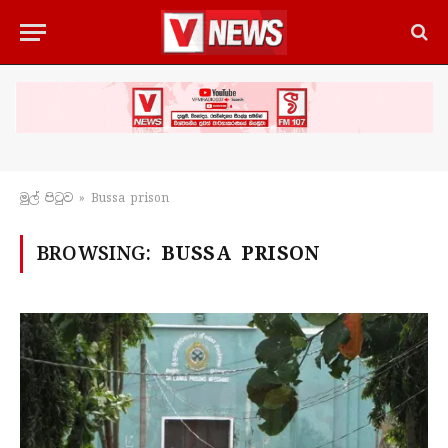
මුල් පිටු​ව
»
Bussa prison
BROWSING:
BUSSA PRISON