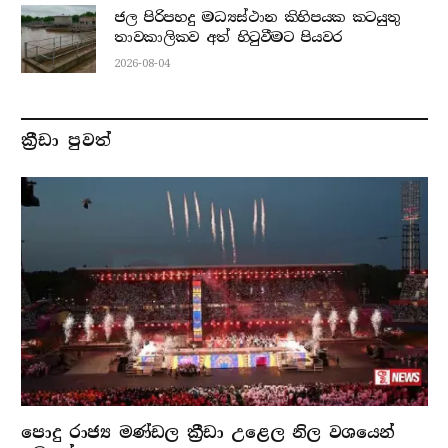
ජල පිරිපහදු මධ්‍යස්ථාන කිහිපයක කටයුතු
තාවකාලිකව අත් හිටුවීමට පියවර
2026-08-04
ක්‍රීඩා පුවත්
පොදු රාජ්‍ය මණ්ඩල ක්‍රීඩා උළෙල නිල වශයෙන්