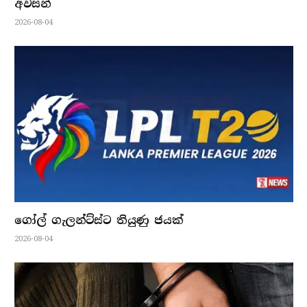
අවසන්
2026-08-04
ගෝල් ගැලන්ට්ස්ට තියුණු ජයක්
2026-08-04