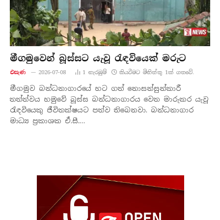
මීගමුවෙන් බූස්සට යැවූ රැඳවියෙක් මරුට
එසැණ
2026-07-08
1
නැරඹු​ම්
කියවීමට මිනිත්තු 1ක් ගතවේ.
මීගමුව බන්ධනාගාරයේ හට ගත් නොසන්සුන්කාරී
තත්ත්වය හමුවේ බූස්ස බන්ධනාගාරය වෙත මාරුකර යැවූ
රැඳවියෙකු ජීවිතක්ෂයට පත්ව තිබෙනවා. බන්ධනාගාර
මාධ්‍ය ප්‍රකාශක ඒ.සී.…