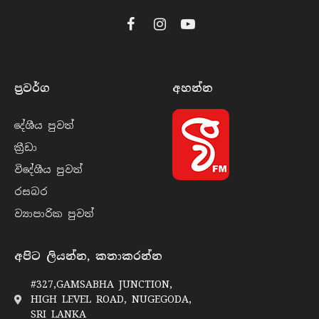
Facebook
Instagram
YouTube
ප්‍රවර්​ග
අහන්​න
දේශීය පුව​ත්
ක්‍රී​ඩා
විදේශීය පුව​ත්
රසබ​ර
ව්‍යාපාරික පුව​ත්
අපිට ලියන්න, කතාකරන්න
#327,GAMSABHA JUNCTION,
HIGH LEVEL ROAD, NUGEGODA,
SRI LANKA