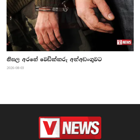
නිසල අරනේ වෙඩික්කරු අත්අඩංගුවට
2026-08-03