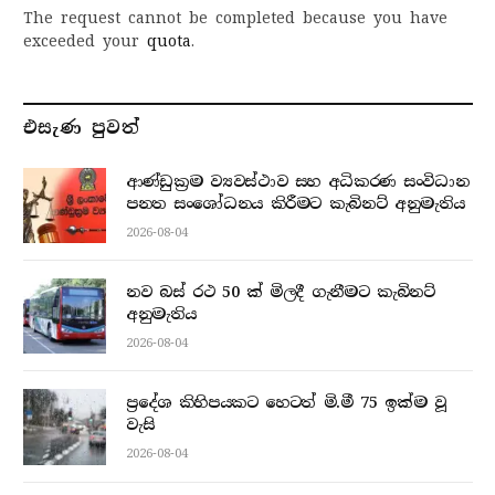
The request cannot be completed because you have
exceeded your
quota
.
එසැණ පුව​ත්
ආණ්ඩුක්‍රම ව්‍යවස්ථාව සහ අධිකරණ සංවිධාන
පනත සංශෝධනය කිරීමට කැබිනට් අනුමැතිය
2026-08-04
නව බස් රථ 50 ක් මිලදී ගැනීමට කැබිනට්
අනුමැතිය
2026-08-04
ප්‍රදේශ කිහිපයකට හෙටත් මි.මී 75 ඉක්ම වූ
වැසි
2026-08-04