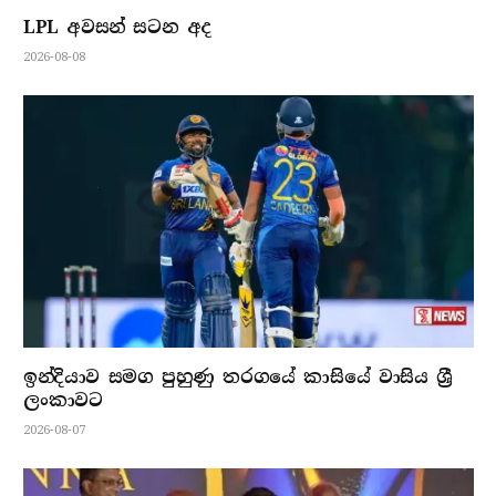
LPL අවසන් සටන අද
2026-08-08
ඉන්දියාව සමග පුහුණු තරගයේ කාසියේ වාසිය ශ්‍රී
ලංකාවට
2026-08-07