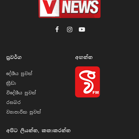
Facebook
Instagram
YouTube
ප්‍රවර්​ග
අහන්​න
දේශීය පුව​ත්
ක්‍රී​ඩා
විදේශීය පුව​ත්
රසබ​ර
ව්‍යාපාරික පුව​ත්
අපිට ලියන්න, කතාකරන්න