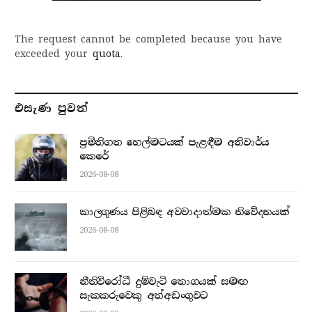
The request cannot be completed because you have
exceeded your
quota
.
එසැණ පුව​ත්
ප්‍රමිතිගත හෙල්මටයක් පැළඳීම අනිවාර්ය
කෙරේ
2026-08-08
කාලගුණය පිළිබඳ අවවාදාත්මක නිවේදනයක්
2026-08-08
නීතිවිරෝධී දුම්වැටි තොගයක් සමඟ
සැකකරුවෙකු අත්අඩංගුවට