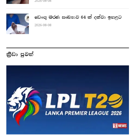
2026-08-08
ඩෙංගු මරණ සංඛ්‍යාව 64 ක් දක්වා ඉහළට
2026-08-08
ක්‍රීඩා පුවත්