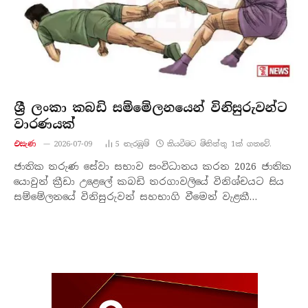
ශ්‍රී ලංකා කබඩි සම්මේලනයෙන් විනිසුරුවන්ට
වාරණයක්
එසැණ
2026-07-09
5
නැරඹු​ම්
කියවීමට මිනිත්තු 1ක් ගතවේ.
ජාතික තරුණ සේවා සභාව සංවිධානය කරන 2026 ජාතික
යොවුන් ක්‍රීඩා උළෙලේ කබඩි තරගාවලියේ විනිශ්චයට සිය
සම්මේලනයේ විනිසුරුවන් සහභාගි වීමෙන් වැළකී…