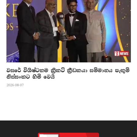
වසරේ විශිෂ්ටතම ක්‍රිකට් ක්‍රීඩකයා සම්මානය පැතුම්
නිස්සංකට හිමි වෙයි
2026-08-07